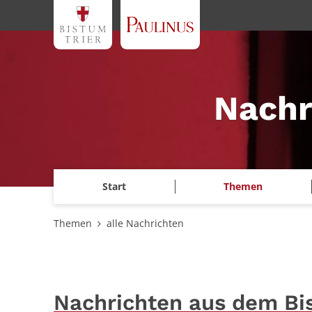
Zum Inhalt springen
Nachr
Start
Themen
Themen
alle Nachrichten
Nachrichten aus dem Bi