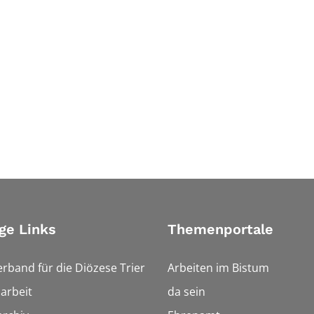
ge Links
Themenportale
erband für die Diözese Trier
Arbeiten im Bistum
arbeit
da sein