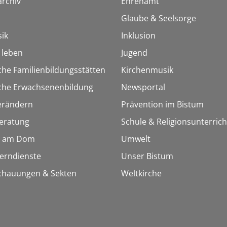
rchiv
Ehrenamt
Glaube & Seelsorge
ik
Inklusion
h leben
Jugend
che Familienbildungsstätten
Kirchenmusik
sche Erwachsenenbildung
Newsportal
erändern
Prävention im Bistum
eratung
Schule & Religionsunterrich
 am Dom
Umwelt
Lerndienste
Unser Bistum
chauungen & Sekten
Weltkirche