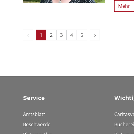
Mehr
Vorherige Seite
Nächste Seite
1
2
3
4
5
Service
Wichti
Amtsblatt
Caritasv
Beschwerde
Bücherei