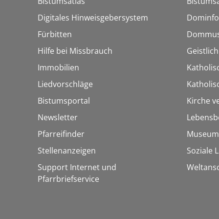
Bistumsatlas
Bistumsa
Digitales Hinweisgebersystem
Dominfo
Fürbitten
Dommus
Hilfe bei Missbrauch
Geistlic
Immobilien
Katholis
Liedvorschläge
Katholi
Bistumsportal
Kirche v
Newsletter
Lebensb
Pfarreifinder
Museum
Stellenanzeigen
Soziale 
Support Internet und
Weltans
Pfarrbriefservice