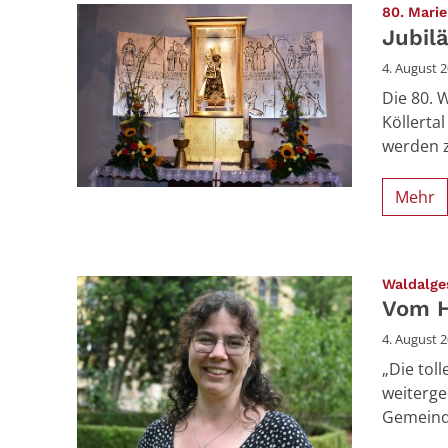
80. Mari
Jubil
4. August 
Die 80. 
Köllerta
werden z
Mehr
Waldalge
Vom H
4. August 
„Die tol
weitergeb
Gemeinde