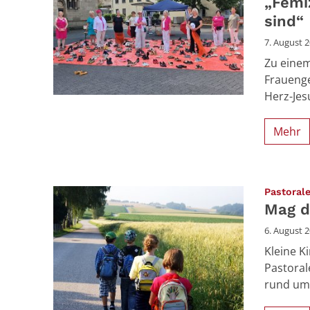
„Femi
sind“
7. August 
Zu einem
Frauenge
Herz-Jes
Mehr
Pastoral
Mag d
6. August 
Kleine K
Pastora
rund um 