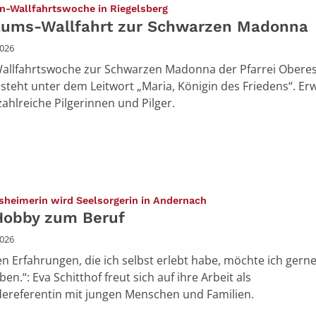
:
en-Wallfahrtswoche in Riegelsberg
äums-Wallfahrt zur Schwarzen Madonna
2026
Wallfahrtswoche zur Schwarzen Madonna der Pfarrei Obere
l steht unter dem Leitwort „Maria, Königin des Friedens“. Er
ahlreiche Pilgerinnen und Pilger.
:
sheimerin wird Seelsorgerin in Andernach
obby zum Beruf
2026
len Erfahrungen, die ich selbst erlebt habe, möchte ich gern
en.“: Eva Schitthof freut sich auf ihre Arbeit als
referentin mit jungen Menschen und Familien.