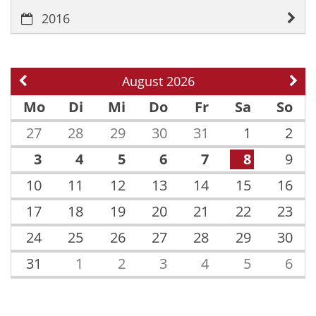
2016
August 2026
Vorherige Seite
Näch
Mo
Di
Mi
Do
Fr
Sa
So
27
28
29
30
31
1
2
3
4
5
6
7
8
9
10
11
12
13
14
15
16
17
18
19
20
21
22
23
24
25
26
27
28
29
30
31
1
2
3
4
5
6