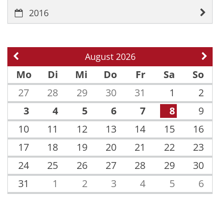
2016
August 2026
Vorherige Seite
Näch
Mo
Di
Mi
Do
Fr
Sa
So
27
28
29
30
31
1
2
3
4
5
6
7
8
9
10
11
12
13
14
15
16
17
18
19
20
21
22
23
24
25
26
27
28
29
30
31
1
2
3
4
5
6