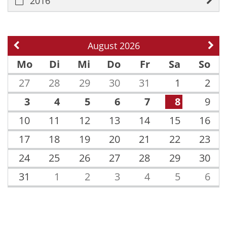
2016
August 2026
Vorherige Seite
Näch
Mo
Di
Mi
Do
Fr
Sa
So
27
28
29
30
31
1
2
3
4
5
6
7
8
9
10
11
12
13
14
15
16
17
18
19
20
21
22
23
24
25
26
27
28
29
30
31
1
2
3
4
5
6