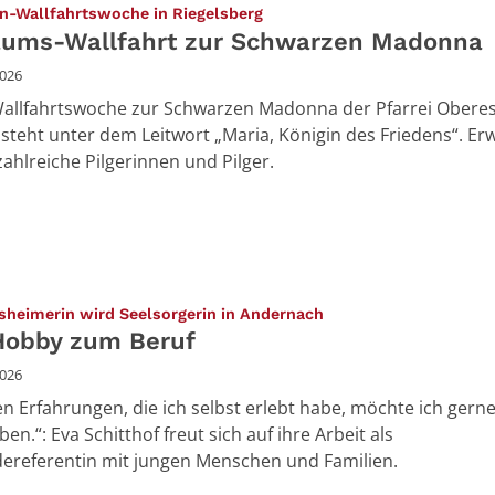
:
en-Wallfahrtswoche in Riegelsberg
äums-Wallfahrt zur Schwarzen Madonna
2026
Wallfahrtswoche zur Schwarzen Madonna der Pfarrei Obere
l steht unter dem Leitwort „Maria, Königin des Friedens“. Er
ahlreiche Pilgerinnen und Pilger.
:
sheimerin wird Seelsorgerin in Andernach
obby zum Beruf
2026
len Erfahrungen, die ich selbst erlebt habe, möchte ich gern
en.“: Eva Schitthof freut sich auf ihre Arbeit als
referentin mit jungen Menschen und Familien.