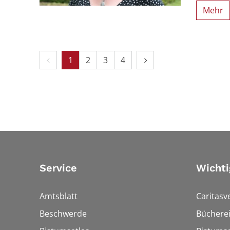
Mehr
Vorherige Seite
Nächste Seite
1
2
3
4
Service
Wichti
Amtsblatt
Caritasv
Beschwerde
Bücherei