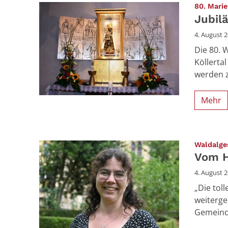
80. Mari
Jubil
4. August 
Die 80. 
Köllerta
werden z
Mehr
Waldalge
Vom H
4. August 
„Die tol
weitergeb
Gemeinde