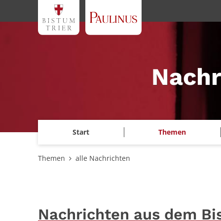
Zum Inhalt springen
Nachr
Start
Themen
Themen
alle Nachrichten
Nachrichten aus dem Bi