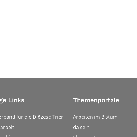
ge Links
Themenportale
erband für die Diözese Trier
Arbeiten im Bistum
arbeit
da sein