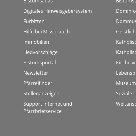
Bistumsatlas
Bistumsa
Digitales Hinweisgebersystem
Dominfo
Fürbitten
Dommus
Hilfe bei Missbrauch
Geistlic
Immobilien
Katholis
Liedvorschläge
Katholi
Bistumsportal
Kirche v
Newsletter
Lebensb
Pfarreifinder
Museum
Stellenanzeigen
Soziale 
Support Internet und
Weltans
Pfarrbriefservice