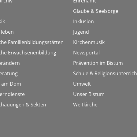
rchiv
Ehrenamt
Glaube & Seelsorge
ik
Inklusion
h leben
Jugend
che Familienbildungsstätten
Kirchenmusik
sche Erwachsenenbildung
Newsportal
erändern
Prävention im Bistum
eratung
Schule & Religionsunterrich
 am Dom
Umwelt
Lerndienste
Unser Bistum
chauungen & Sekten
Weltkirche