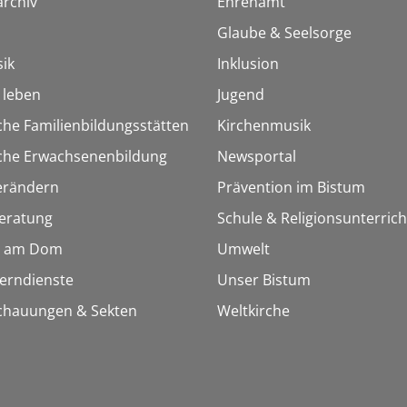
rchiv
Ehrenamt
Glaube & Seelsorge
ik
Inklusion
h leben
Jugend
che Familienbildungsstätten
Kirchenmusik
sche Erwachsenenbildung
Newsportal
erändern
Prävention im Bistum
eratung
Schule & Religionsunterrich
 am Dom
Umwelt
Lerndienste
Unser Bistum
chauungen & Sekten
Weltkirche