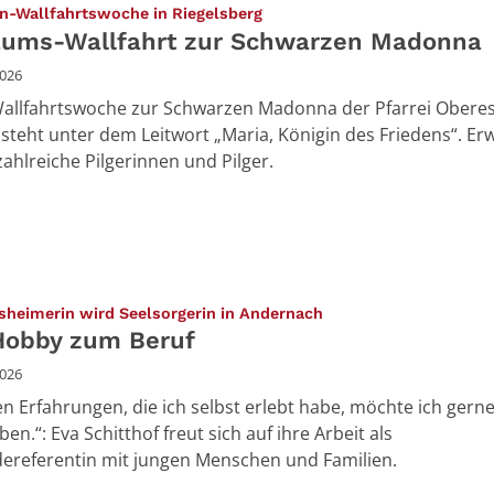
:
en-Wallfahrtswoche in Riegelsberg
äums-Wallfahrt zur Schwarzen Madonna
2026
Wallfahrtswoche zur Schwarzen Madonna der Pfarrei Obere
l steht unter dem Leitwort „Maria, Königin des Friedens“. Er
ahlreiche Pilgerinnen und Pilger.
:
sheimerin wird Seelsorgerin in Andernach
obby zum Beruf
2026
len Erfahrungen, die ich selbst erlebt habe, möchte ich gern
en.“: Eva Schitthof freut sich auf ihre Arbeit als
referentin mit jungen Menschen und Familien.