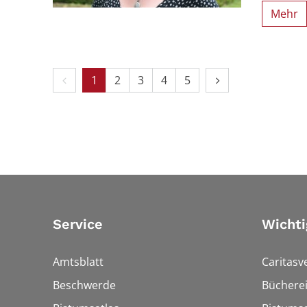
Mehr
Vorherige Seite
Nächste Seite
1
2
3
4
5
Service
Wichti
Amtsblatt
Caritasv
Beschwerde
Bücherei