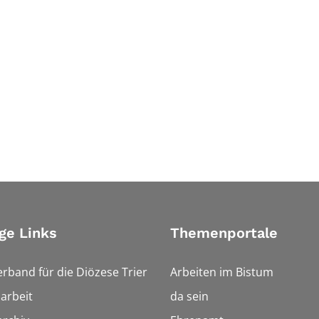
ge Links
Themenportale
erband für die Diözese Trier
Arbeiten im Bistum
arbeit
da sein