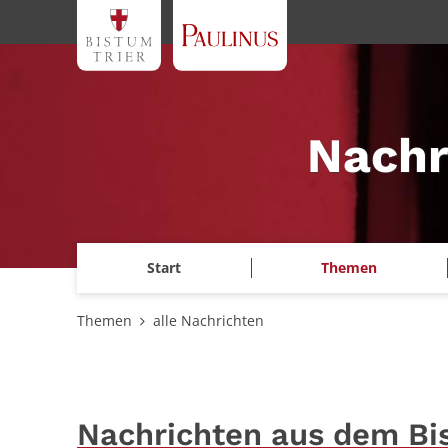
Zum Inhalt springen
Nachr
Start
Themen
Themen
alle Nachrichten
Nachrichten aus dem Bi