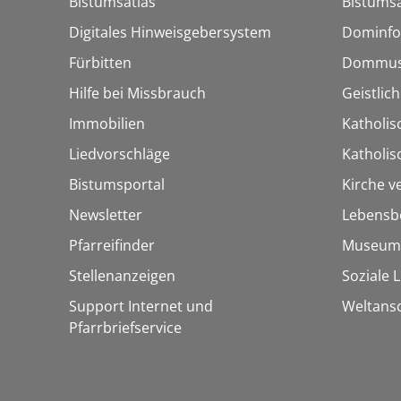
Bistumsatlas
Bistumsa
Digitales Hinweisgebersystem
Dominfo
Fürbitten
Dommus
Hilfe bei Missbrauch
Geistlic
Immobilien
Katholis
Liedvorschläge
Katholi
Bistumsportal
Kirche v
Newsletter
Lebensb
Pfarreifinder
Museum
Stellenanzeigen
Soziale 
Support Internet und
Weltans
Pfarrbriefservice