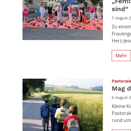
„Femi
sind“
7. August 
Zu einem
Frauenge
Herz-Jes
Mehr
Pastoral
Mag d
6. August 
Kleine K
Pastora
rund um 