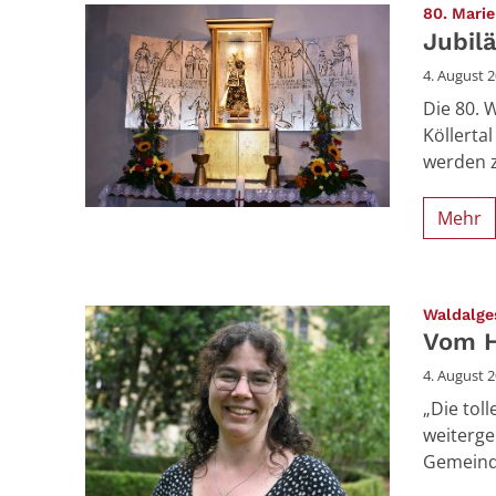
80. Mari
Jubil
4. August 
Die 80. 
Köllerta
werden z
Mehr
Waldalge
Vom H
4. August 
„Die tol
weitergeb
Gemeinde