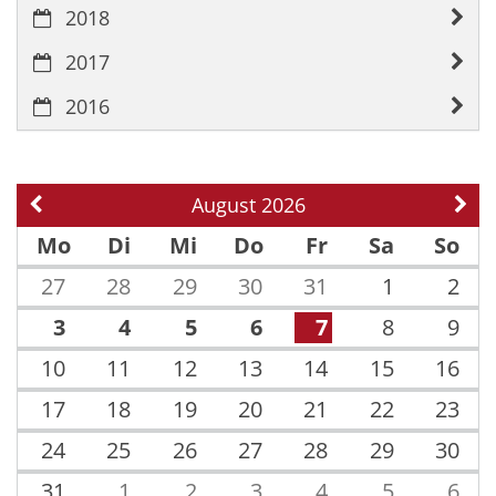
2018
2017
2016
August 2026
Vorherige Seite
Näch
Mo
Di
Mi
Do
Fr
Sa
So
27
28
29
30
31
1
2
3
4
5
6
7
8
9
10
11
12
13
14
15
16
17
18
19
20
21
22
23
24
25
26
27
28
29
30
31
1
2
3
4
5
6