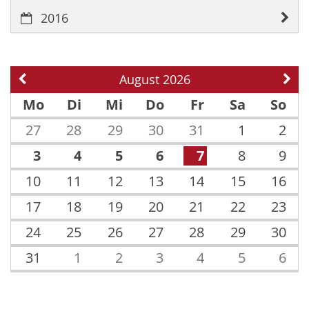
2016
August 2026
Vorherige Seite
Näch
Mo
Di
Mi
Do
Fr
Sa
So
27
28
29
30
31
1
2
3
4
5
6
7
8
9
10
11
12
13
14
15
16
17
18
19
20
21
22
23
24
25
26
27
28
29
30
31
1
2
3
4
5
6