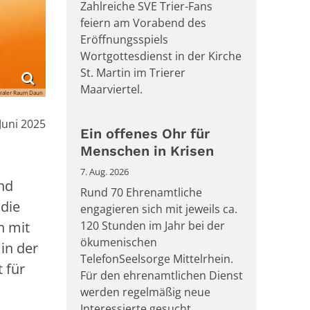
Zahlreiche SVE Trier-Fans
feiern am Vorabend des
Eröffnungsspiels
Wortgottesdienst in der Kirche
St. Martin im Trierer
Maarviertel.
raler Raum Daun
:
 Juni 2025
Ein offenes Ohr für
Menschen in Krisen
7. Aug. 2026
nd
Rund 70 Ehrenamtliche
die
engagieren sich mit jeweils ca.
n mit
120 Stunden im Jahr bei der
ökumenischen
in der
TelefonSeelsorge Mittelrhein.
 für
Für den ehrenamtlichen Dienst
werden regelmäßig neue
Interessierte gesucht.