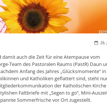
© Pasto
Datum
26.
damit auch die Zeit für eine Atempause vom
lsorge-Team des Pastoralen Raums (PastR) Daun u
Nachdem Anfang des Jahres „Glücksmomente“ in 
olikinnen und Katholiken geflattert sind, steht nu
tgliederkommunikation der Katholischen Kirche 
ylishen Faltbriefe mit „Segen to go“, Mini-Auszeit
pannte Sommerfrische vor Ort zugestellt.