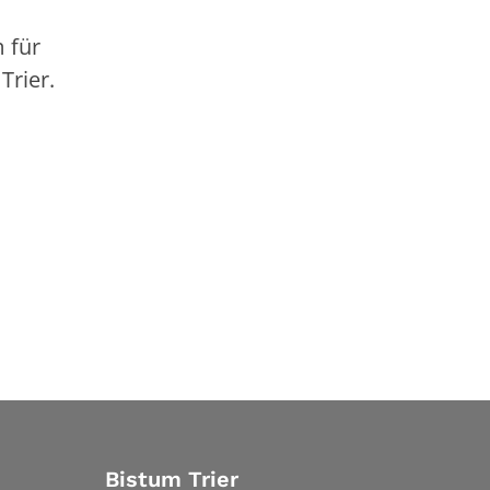
 für
Trier.
Bistum Trier