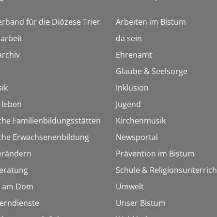
erband für die Diözese Trier
Arbeiten im Bistum
arbeit
da sein
rchiv
Ehrenamt
Glaube & Seelsorge
ik
Inklusion
h leben
Jugend
che Familienbildungsstätten
Kirchenmusik
sche Erwachsenenbildung
Newsportal
erändern
Prävention im Bistum
eratung
Schule & Religionsunterrich
 am Dom
Umwelt
Lerndienste
Unser Bistum