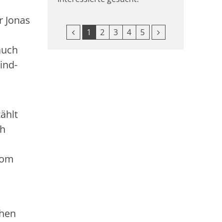
r Jonas
Vorherige Seite
Nächste Seite
1
2
3
4
5
auch
ind-
ählt
th
 vom
chen