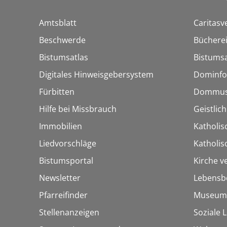
Amtsblatt
Caritasv
Beschwerde
Bücherei
Bistumsatlas
Bistumsa
Digitales Hinweisgebersystem
Dominfo
Fürbitten
Dommus
Hilfe bei Missbrauch
Geistlic
Immobilien
Katholis
Liedvorschläge
Katholi
Bistumsportal
Kirche v
Newsletter
Lebensb
Pfarreifinder
Museum
Stellenanzeigen
Soziale 