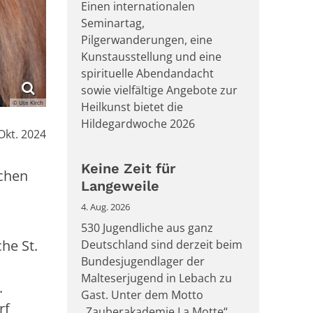
Einen internationalen
Seminartag,
Pilgerwanderungen, eine
Kunstausstellung und eine
spirituelle Abendandacht
sowie vielfältige Angebote zur
© Ute Kirch
Heilkunst bietet die
Hildegardwoche 2026
Okt. 2024
Keine Zeit für
chen
Langeweile
4. Aug. 2026
530 Jugendliche aus ganz
he St.
Deutschland sind derzeit beim
Bundesjugendlager der
Malteserjugend in Lebach zu
.
Gast. Unter dem Motto
rf
„Zauberakademie La Motte“