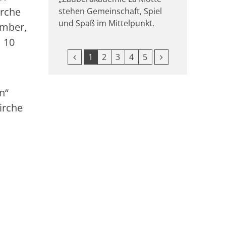
irche
stehen Gemeinschaft, Spiel
und Spaß im Mittelpunkt.
ember,
m 10
Vorherige Seite
Nächste Seite
1
2
3
4
5
n“
irche