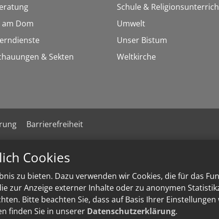
eratung
Schule & Religionsunterrich
 am Dom
Umwelt
Lerndienste
Unser Bistum
chauungen & Sekten
Weltkirche
ärung
Barrierefreiheit
lich Cookies
nis zu bieten. Dazu verwenden wir Cookies, die für das Fu
e zur Anzeige externer Inhalte oder zu anonymen Statisti
ten. Bitte beachten Sie, dass auf Basis Ihrer Einstellungen
en finden Sie in unserer
Datenschutzerklärung
.