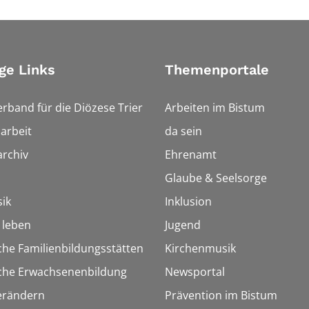
ge Links
Themenportale
erband für die Diözese Trier
Arbeiten im Bistum
arbeit
da sein
rchiv
Ehrenamt
Glaube & Seelsorge
ik
Inklusion
h leben
Jugend
che Familienbildungsstätten
Kirchenmusik
sche Erwachsenenbildung
Newsportal
erändern
Prävention im Bistum