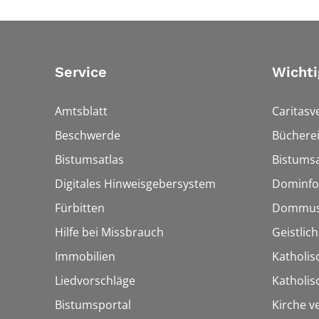
Service
Wichti
Amtsblatt
Caritasv
Beschwerde
Bücherei
Bistumsatlas
Bistumsa
Digitales Hinweisgebersystem
Dominfo
Fürbitten
Dommus
Hilfe bei Missbrauch
Geistlic
Immobilien
Katholis
Liedvorschläge
Katholi
Bistumsportal
Kirche v