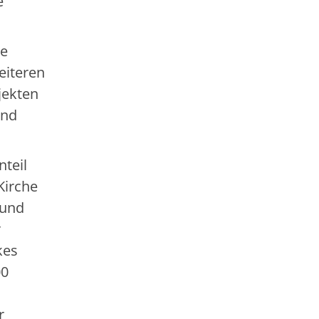
e
he
eiteren
jekten
und
teil
Kirche
 und
r
kes
00
r