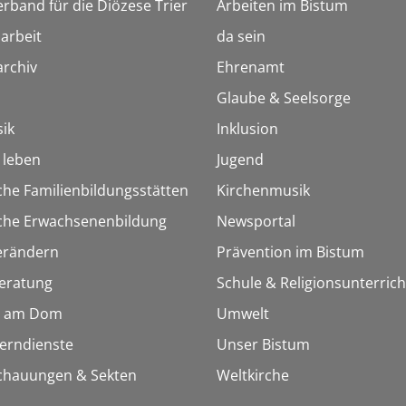
erband für die Diözese Trier
Arbeiten im Bistum
arbeit
da sein
rchiv
Ehrenamt
Glaube & Seelsorge
ik
Inklusion
h leben
Jugend
che Familienbildungsstätten
Kirchenmusik
sche Erwachsenenbildung
Newsportal
erändern
Prävention im Bistum
eratung
Schule & Religionsunterrich
 am Dom
Umwelt
Lerndienste
Unser Bistum
chauungen & Sekten
Weltkirche