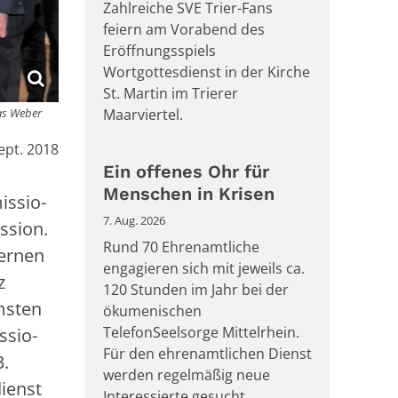
Zahlreiche SVE Trier-Fans
feiern am Vorabend des
Eröffnungsspiels
Wortgottesdienst in der Kirche
St. Martin im Trierer
mas Weber
Maarviertel.
ept. 2018
Ein offenes Ohr für
Menschen in Krisen
issio-
7. Aug. 2026
ssion.
Rund 70 Ehrenamtliche
dernen
engagieren sich mit jeweils ca.
z
120 Stunden im Jahr bei der
msten
ökumenischen
TelefonSeelsorge Mittelrhein.
ssio-
Für den ehrenamtlichen Dienst
3.
werden regelmäßig neue
dienst
Interessierte gesucht.