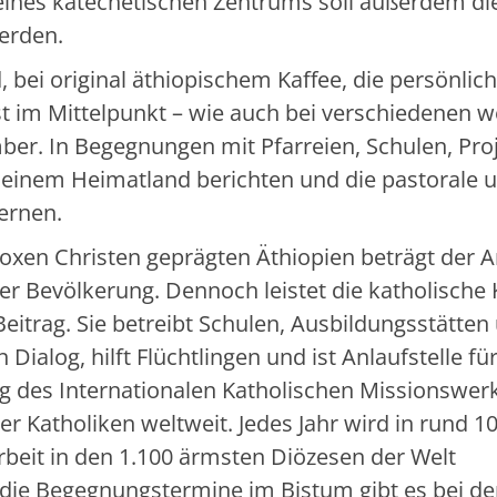
 eines katechetischen Zentrums soll außerdem di
werden.
 bei original äthiopischem Kaffee, die persönlic
 im Mittelpunkt – wie auch bei verschiedenen w
er. In Begegnungen mit Pfarreien, Schulen, Pro
seinem Heimatland berichten und die pastorale 
ernen.
oxen Christen geprägten Äthiopien beträgt der An
der Bevölkerung. Dennoch leistet die katholische 
Beitrag. Sie betreibt Schulen, Ausbildungsstätten
n Dialog, hilft Flüchtlingen und ist Anlaufstelle fü
g des Internationalen Katholischen Missionswer
der Katholiken weltweit. Jedes Jahr wird in rund 1
Arbeit in den 1.100 ärmsten Diözesen der Welt
die Begegnungstermine im Bistum gibt es bei de