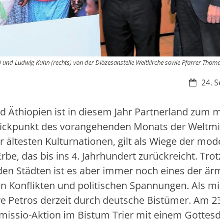
ks) und Ludwig Kuhn (rechts) von der Diözesanstelle Weltkirche sowie Pfarrer Tho
Datum:
24. S
d Äthiopien ist in diesem Jahr Partnerland zum m
lickpunkt des vorangehenden Monats der Weltmi
r ältesten Kulturnationen, gilt als Wiege der mo
rbe, das bis ins 4. Jahrhundert zurückreicht. Trot
den Städten ist es aber immer noch eines der är
n Konflikten und politischen Spannungen. Als mi
aye Petros derzeit durch deutsche Bistümer. Am 2
e missio-Aktion im Bistum Trier mit einem Gottes