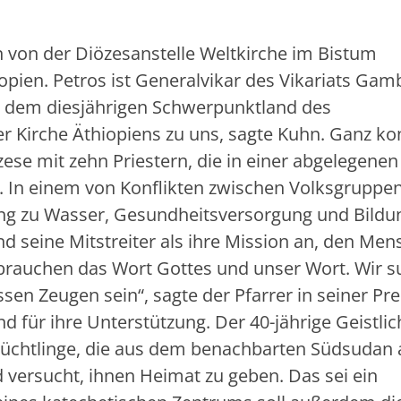
von der Diözesanstelle Weltkirche im Bistum
opien. Petros ist Generalvikar des Vikariats Gam
s dem diesjährigen Schwerpunktland des
 Kirche Äthiopiens zu uns, sagte Kuhn. Ganz ko
zese mit zehn Priestern, die in einer abgelegene
. In einem von Konflikten zwischen Volksgruppen
g zu Wasser, Gesundheitsversorgung und Bildu
d seine Mitstreiter als ihre Mission an, den Me
brauchen das Wort Gottes und unser Wort. Wir 
en Zeugen sein“, sagte der Pfarrer in seiner Pre
für ihre Unterstützung. Der 40-jährige Geistlic
lüchtlinge, die aus dem benachbarten Südsudan 
versucht, ihnen Heimat zu geben. Das sei ein