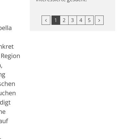
Vorherige Seite
Nächste Seite
1
2
3
4
5
bella
nkret
n Region
,
ng
nschen
suchen
digt
he
auf