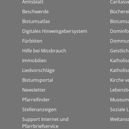
Amtsblatt
Caritasv
Beschwerde
Bücherei
Bistumsatlas
Bistumsa
Digitales Hinweisgebersystem
Dominfo
Fürbitten
Dommus
Hilfe bei Missbrauch
Geistlic
Immobilien
Katholis
Liedvorschläge
Katholi
Bistumsportal
Kirche v
Newsletter
Lebensb
Pfarreifinder
Museum
Stellenanzeigen
Soziale 
Support Internet und
Weltans
Pfarrbriefservice