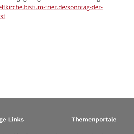
tkirche.bistum-trier.de/sonntag-der-
st
ge Links
Themenportale