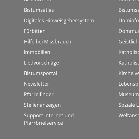
Bistumsatlas
Bistumsa
Digitales Hinweisgebersystem
Dominfo
Fürbitten
Dommus
Hilfe bei Missbrauch
Geistlic
Immobilien
Katholis
Liedvorschläge
Katholi
Bistumsportal
Kirche v
Newsletter
Lebensb
Pfarreifinder
Museum
Stellenanzeigen
Soziale 
Support Internet und
Weltans
Pfarrbriefservice