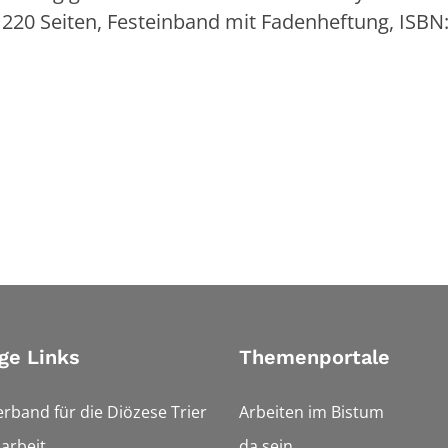
, 220 Seiten, Festeinband mit Fadenheftung, ISBN:
ge Links
Themenportale
erband für die Diözese Trier
Arbeiten im Bistum
arbeit
da sein