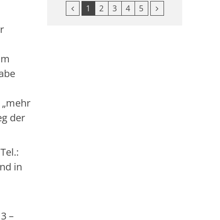
Vorherige Seite
Nächste Seite
1
2
3
4
5
r
tum
gabe
i „mehr
eg der
Tel.:
nd in
13 –