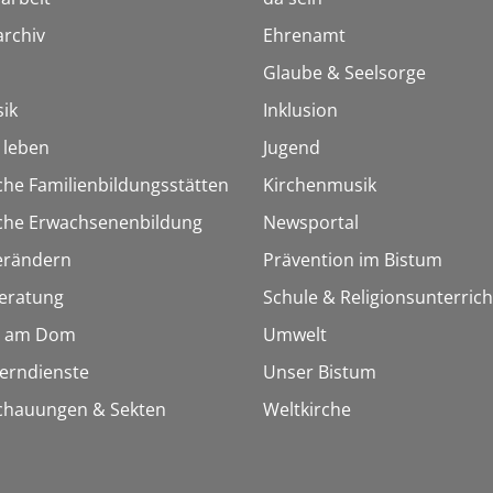
rchiv
Ehrenamt
Glaube & Seelsorge
ik
Inklusion
h leben
Jugend
che Familienbildungsstätten
Kirchenmusik
sche Erwachsenenbildung
Newsportal
erändern
Prävention im Bistum
eratung
Schule & Religionsunterrich
 am Dom
Umwelt
Lerndienste
Unser Bistum
chauungen & Sekten
Weltkirche