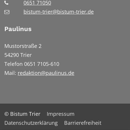
0651 71050
bistum-trier@bistum-trier.de
Paulinus
Mustorstraße 2
54290 Trier
Telefon 0651 7105-610
Mail:
redaktion@paulinus.de
© Bistum Trier
Impressum
Datenschutzerklärung
Barrierefreiheit