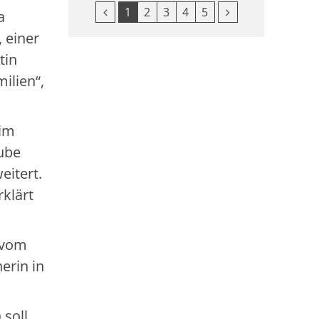
Vorherige Seite
Nächste Seite
1
2
3
4
5
a
 einer
tin
ilien“,
 im
aube
eitert.
klärt
 vom
erin in
soll,