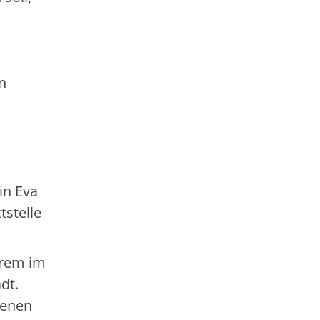
n
in Eva
tstelle
erem im
dt.
genen