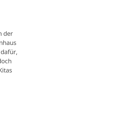
n der
enhaus
dafür,
edoch
Kitas