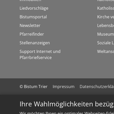
Liedvorschläge
Katholi
Bistumsportal
Kirche v
Newsletter
Lebensb
Pfarreifinder
Museum
Stellenanzeigen
Soziale 
Support Internet und
Weltans
Pfarrbriefservice
© Bistum Trier
Impressum
Datenschutzerkl
Ihre Wahlmöglichkeiten bezüg
Wir möchten Ihnen ein optimales Webseiten-Erleb