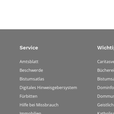
Service
Wichti
Amtsblatt
Caritasv
Beschwerde
Bücherei
Bistumsatlas
Bistumsa
Digitales Hinweisgebersystem
Dominfo
Fürbitten
Dommus
Hilfe bei Missbrauch
Geistlic
Immobilien
Katholis