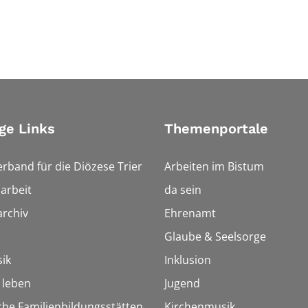
ge Links
Themenportale
erband für die Diözese Trier
Arbeiten im Bistum
arbeit
da sein
rchiv
Ehrenamt
Glaube & Seelsorge
ik
Inklusion
h leben
Jugend
che Familienbildungsstätten
Kirchenmusik