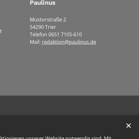
Paulinus
Mustorstraße 2
54290 Trier
t
Telefon 0651 7105-610
Mail:
redaktion@paulinus.de
✕
nktionieren unserer Website notwendig sind. Mit