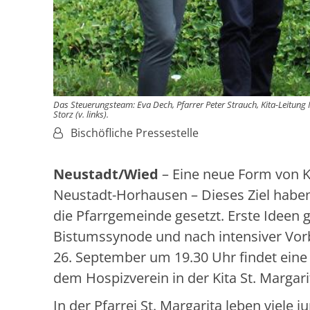
Das Steuerungsteam: Eva Dech, Pfarrer Peter Strauch, Kita-Leitung 
Storz (v. links).
Von:
Bischöfliche Pressestelle
Neustadt/Wied
– Eine neue Form von Ki
Neustadt-Horhausen – Dieses Ziel haben 
die Pfarrgemeinde gesetzt. Erste Ideen 
Bistumssynode und nach intensiver Vorb
26. September um 19.30 Uhr findet ein
dem Hospizverein in der Kita St. Margarit
In der Pfarrei St. Margarita leben viele 