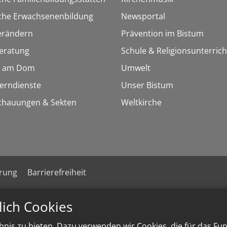
sche Erwachsenenbildung
Newsportal
erändern
Prävention im Bistum
eratung
Schule & Religionsunterrich
 am Dom
Umwelt
Lerndienste
Unser Bistum
chauungen & Sekten
Weltkirche
ärung
Barrierefreiheit
lich Cookies
nis zu bieten. Dazu verwenden wir Cookies, die für das Fu