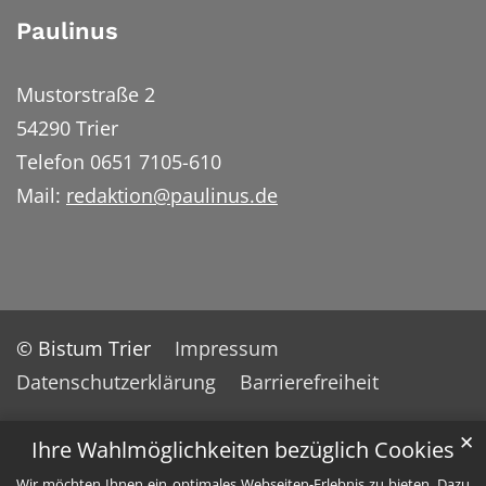
Paulinus
Mustorstraße 2
54290 Trier
Telefon 0651 7105-610
Mail:
redaktion@paulinus.de
© Bistum Trier
Impressum
Datenschutzerklärung
Barrierefreiheit
✕
Ihre Wahlmöglichkeiten bezüglich Cookies
Wir möchten Ihnen ein optimales Webseiten-Erlebnis zu bieten. Dazu