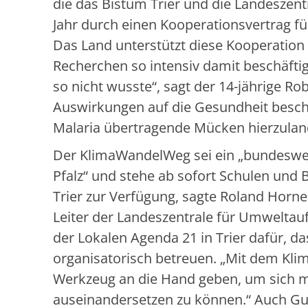
die das Bistum Trier und die Landeszen
Jahr durch einen Kooperationsvertrag f
Das Land unterstützt diese Kooperation 
Recherchen so intensiv damit beschäftig
so nicht wusste“, sagt der 14-jährige Ro
Auswirkungen auf die Gesundheit beschä
Malaria übertragende Mücken hierzulande 
Der KlimaWandelWeg sei ein „bundeswei
Pfalz“ und stehe ab sofort Schulen und
Trier zur Verfügung, sagte Roland Horne 
Leiter der Landeszentrale für Umweltau
der Lokalen Agenda 21 in Trier dafür, da
organisatorisch betreuen. „Mit dem Kl
Werkzeug an die Hand geben, um sich m
auseinandersetzen zu können.“ Auch Gun