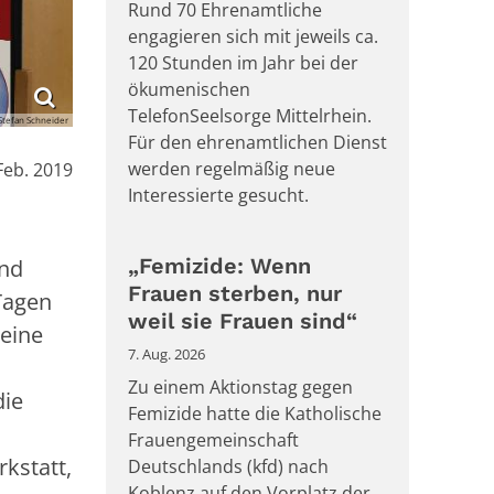
Rund 70 Ehrenamtliche
engagieren sich mit jeweils ca.
120 Stunden im Jahr bei der
ökumenischen
TelefonSeelsorge Mittelrhein.
Stefan Schneider
Für den ehrenamtlichen Dienst
:
werden regelmäßig neue
Feb. 2019
Interessierte gesucht.
„Femizide: Wenn
und
Frauen sterben, nur
 Tagen
weil sie Frauen sind“
eine
7. Aug. 2026
Zu einem Aktionstag gegen
die
Femizide hatte die Katholische
Frauengemeinschaft
kstatt,
Deutschlands (kfd) nach
Koblenz auf den Vorplatz der