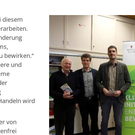
i diesem
rarbeiten.
änderung
ms,
zu bewirken.“
gere und
reme
der
g
Handeln wird
er von
enfrei