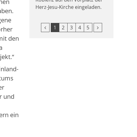
enen
Herz-Jesu-Kirche eingeladen.
aben.
gene
Vorherige Seite
Nächste Seite
1
2
3
4
5
orher
mit den
a
jekt.“
inland-
stums
er
r und
ern ein