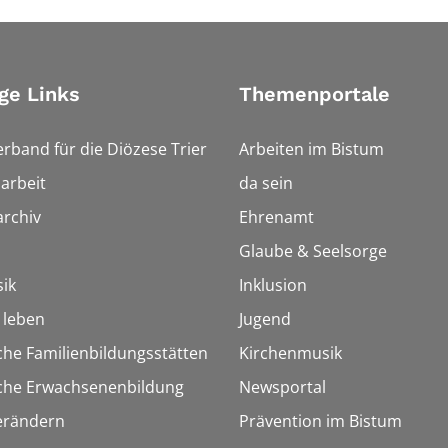
ge Links
Themenportale
erband für die Diözese Trier
Arbeiten im Bistum
arbeit
da sein
rchiv
Ehrenamt
Glaube & Seelsorge
ik
Inklusion
h leben
Jugend
che Familienbildungsstätten
Kirchenmusik
sche Erwachsenenbildung
Newsportal
erändern
Prävention im Bistum