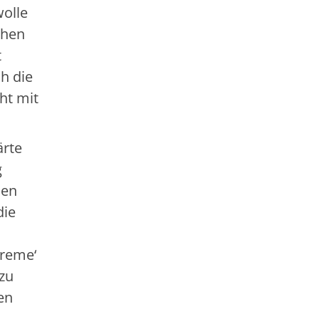
wolle
chen
t
h die
ht mit
ärte
g
den
die
treme‘
 zu
en