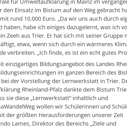
trale für Umweltaufklärung in Mainz im vergang
ür den Einsatz im Bistum auf den Weg gebracht h
mit rund 10.000 Euro. „Da wir uns auch durch ei
t haben, habe ich einiges dazugelernt, was ich v
bin Zeeh aus Trier. Er hat sich mit seiner Gruppe 
ftigt, etwa, wenn sich durch ein wärmeres Klim
verbreiten. „Ich finde, es ist ein echt gutes Pro
t einzigartiges Bildungsangebot des Landes Rhe
 Bildungseinrichtungen im ganzen Bereich des Bi
bei der Vorstellung der Lernwerkstatt in Trier. D
fklärung Rheinland-Pfalz dankte dem Bistum Trie
ss sie diese „Lernwerkstatt“ inhaltlich und
imaWandelWeg wollen wir Schülerinnen und Schül
it der größten Herausforderungen unserer Zeit
do Lames, Direktor des Bereichs „Ziele und