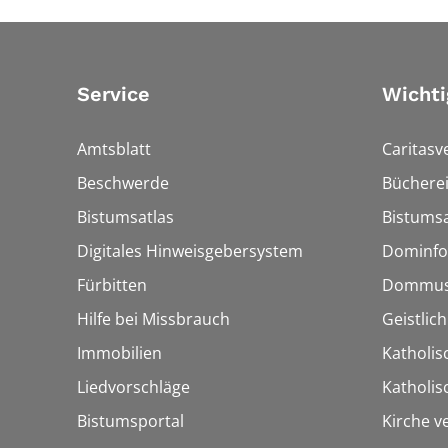
Service
Wichti
Amtsblatt
Caritasv
Beschwerde
Bücherei
Bistumsatlas
Bistumsa
Digitales Hinweisgebersystem
Dominfo
Fürbitten
Dommus
Hilfe bei Missbrauch
Geistlic
Immobilien
Katholis
Liedvorschläge
Katholi
Bistumsportal
Kirche v