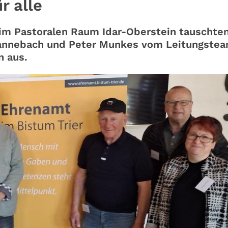
r alle
im Pastoralen Raum Idar-Oberstein tauschten
annebach und Peter Munkes vom Leitungste
n aus.