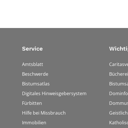
Service
Wichti
Amtsblatt
Caritasv
Beschwerde
Bücherei
Bistumsatlas
Bistumsa
Digitales Hinweisgebersystem
Dominfo
Fürbitten
Dommus
Hilfe bei Missbrauch
Geistlic
Immobilien
Katholis