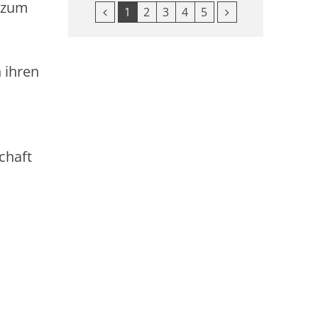
e zum
Vorherige Seite
Nächste Seite
1
2
3
4
5
 ihren
chaft