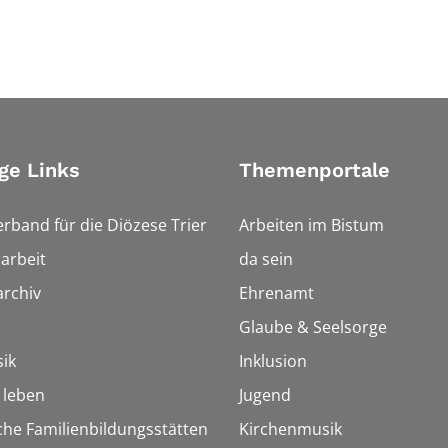
ge Links
Themenportale
erband für die Diözese Trier
Arbeiten im Bistum
arbeit
da sein
rchiv
Ehrenamt
Glaube & Seelsorge
ik
Inklusion
h leben
Jugend
che Familienbildungsstätten
Kirchenmusik