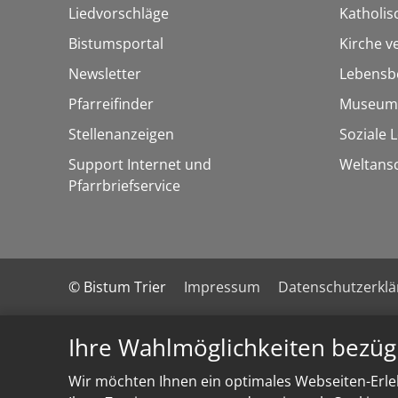
Liedvorschläge
Katholi
Bistumsportal
Kirche v
Newsletter
Lebensb
Pfarreifinder
Museum
Stellenanzeigen
Soziale 
Support Internet und
Weltans
Pfarrbriefservice
© Bistum Trier
Impressum
Datenschutzerkl
Ihre Wahlmöglichkeiten bezüg
Wir möchten Ihnen ein optimales Webseiten-Erleb