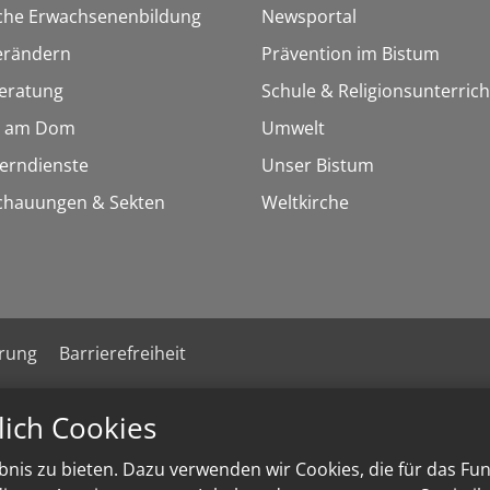
sche Erwachsenenbildung
Newsportal
erändern
Prävention im Bistum
eratung
Schule & Religionsunterrich
 am Dom
Umwelt
Lerndienste
Unser Bistum
chauungen & Sekten
Weltkirche
ärung
Barrierefreiheit
lich Cookies
nis zu bieten. Dazu verwenden wir Cookies, die für das Fu