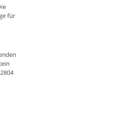
Die
ge für
senden
tein
62804