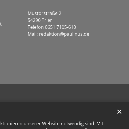
Mustorstraße 2
54290 Trier
t
Telefon 0651 7105-610
Mail:
redaktion@paulinus.de
✕
nktionieren unserer Website notwendig sind. Mit