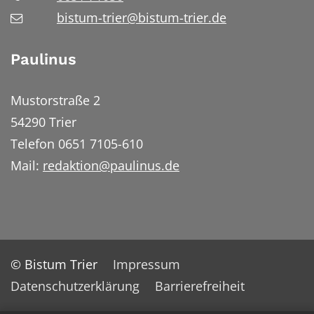
bistum-trier@bistum-trier.de
Paulinus
Mustorstraße 2
54290 Trier
Telefon 0651 7105-610
Mail:
redaktion@paulinus.de
© Bistum Trier
Impressum
Datenschutzerklärung
Barrierefreiheit