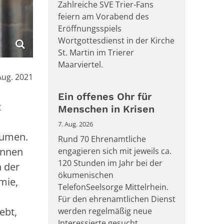
Zahlreiche SVE Trier-Fans
feiern am Vorabend des
Eröffnungsspiels
Wortgottesdienst in der Kirche
St. Martin im Trierer
Maarviertel.
:
Aug. 2021
Ein offenes Ohr für
t
Menschen in Krisen
7. Aug. 2026
äumen.
Rund 70 Ehrenamtliche
innen
engagieren sich mit jeweils ca.
120 Stunden im Jahr bei der
n der
ökumenischen
mie,
TelefonSeelsorge Mittelrhein.
Für den ehrenamtlichen Dienst
ebt,
werden regelmäßig neue
Interessierte gesucht.