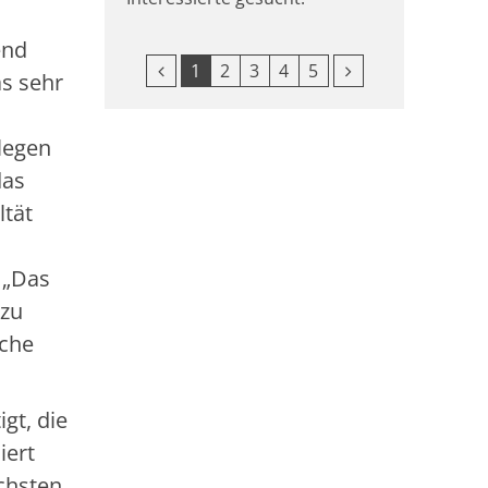
end
Vorherige Seite
Nächste Seite
1
2
3
4
5
as sehr
legen
das
ltät
 „Das
 zu
iche
gt, die
iert
ichsten