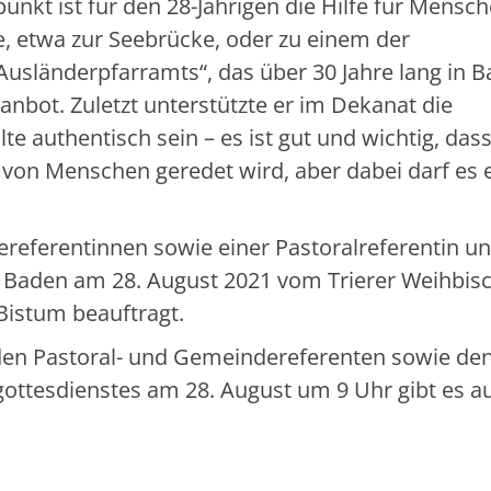
unkt ist für den 28-Jährigen die Hilfe für Mensc
te, etwa zur Seebrücke, oder zu einem der
usländerpfarramts“, das über 30 Jahre lang in B
anbot. Zuletzt unterstützte er im Dekanat die
e authentisch sein – es ist gut und wichtig, dass
von Menschen geredet wird, aber dabei darf es 
eferentinnen sowie einer Pastoralreferentin u
s Baden am 28. August 2021 vom Trierer Weihbis
 Bistum beauftragt.
en Pastoral- und Gemeindereferenten sowie den
ottesdienstes am 28. August um 9 Uhr gibt es a