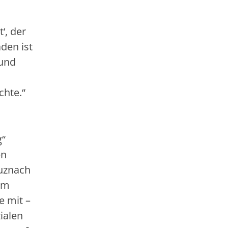
‘, der
aden ist
 und
chte.“
g“
en
euznach
em
e mit –
ialen