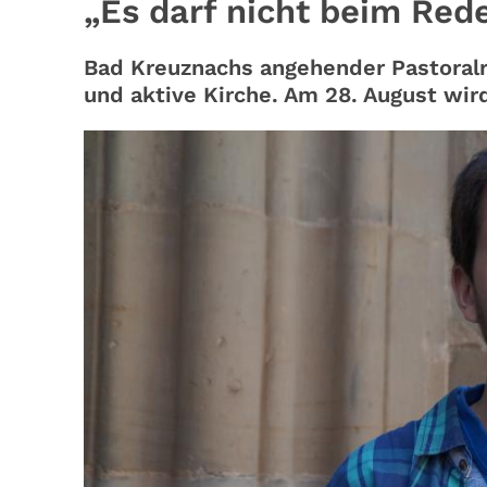
„Es darf nicht beim Red
Bad Kreuznachs angehender Pastoralr
und aktive Kirche. Am 28. August wird