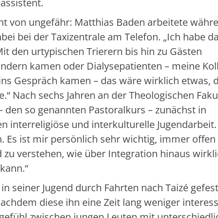
assistent.
ht von ungefähr: Matthias Baden arbeitete währ
bei bei der Taxizentrale am Telefon. „Ich habe d
t den urtypischen Trierern bis hin zu Gästen
 Ländern kamen oder Dialysepatienten – meine Kol
 ins Gespräch kamen – das wäre wirklich etwas, 
.“ Nach sechs Jahren an der Theologischen Faku
 – den so genannten Pastoralkurs – zunächst in
interreligiöse und interkulturelle Jugendarbeit.
. Es ist mir persönlich sehr wichtig, immer offen
 zu verstehen, wie über Integration hinaus wirkl
 kann.“
n seiner Jugend durch Fahrten nach Taizé gefesti
nachdem diese ihn eine Zeit lang weniger interess
sgefühl zwischen jungen Leuten mit unterschiedl