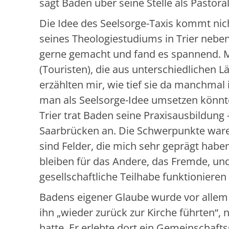
sagt Baden über seine Stelle als Pastoral
Die Idee des Seelsorge-Taxis kommt nic
seines Theologiestudiums in Trier neben
gerne gemacht und fand es spannend. Mi
(Touristen), die aus unterschiedlichen
erzählten mir, wie tief sie da manchmal
man als Seelsorge-Idee umsetzen könnte
Trier trat Baden seine Praxisausbildung
Saarbrücken an. Die Schwerpunkte waren 
sind Felder, die mich sehr geprägt haben
bleiben für das Andere, das Fremde, und
gesellschaftliche Teilhabe funktionieren
Badens eigener Glaube wurde vor allem i
ihn „wieder zurück zur Kirche führten“, 
hatte. Er erlebte dort ein Gemeinschaft