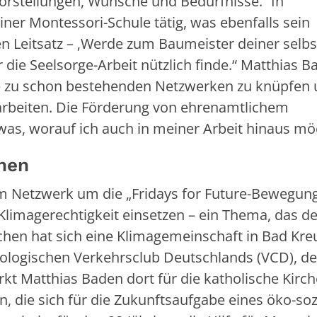
Vorstellungen, Wünsche und Bedürfnisse.“ In
iner Montessori-Schule tätig, was ebenfalls sein
n Leitsatz – ‚Werde zum Baumeister deiner selbst
 die Seelsorge-Arbeit nützlich finde.“ Matthias B
kte zu schon bestehenden Netzwerken zu knüpfen
zuarbeiten. Die Förderung von ehrenamtlichem
was, worauf ich auch in meiner Arbeit hinaus mö
nen
m Netzwerk um die „Fridays for Future-Bewegun
 Klimagerechtigkeit einsetzen – ein Thema, das d
chen hat sich eine Klimagemeinschaft in Bad Kr
ologischen Verkehrsclub Deutschlands (VCD), d
t Matthias Baden dort für die katholische Kirch
n, die sich für die Zukunftsaufgabe eines öko-soz