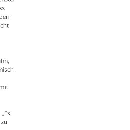
ss
ndern
ocht
ihn,
nisch-
mit
 „Es
 zu