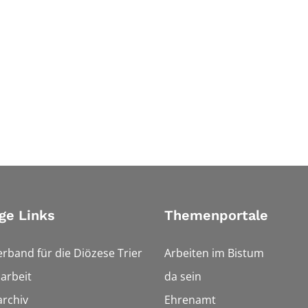
ge Links
Themenportale
erband für die Diözese Trier
Arbeiten im Bistum
arbeit
da sein
rchiv
Ehrenamt