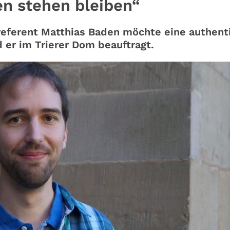
en stehen bleiben“
eferent Matthias Baden möchte eine authent
 er im Trierer Dom beauftragt.