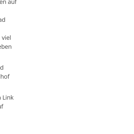
hen auf
ad
 viel
eben
nd
chof
 Link
uf