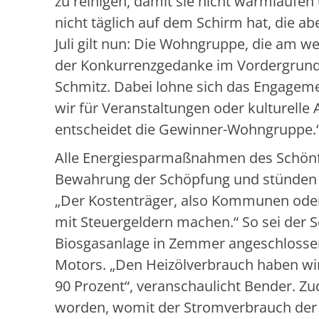
zu reinigen, damit sie nicht warmlaufen
nicht täglich auf dem Schirm hat, die ab
Juli gilt nun: Die Wohngruppe, die am w
der Konkurrenzgedanke im Vordergrund,
Schmitz. Dabei lohne sich das Engageme
wir für Veranstaltungen oder kulturell
entscheidet die Gewinner-Wohngruppe.
Alle Energiesparmaßnahmen des Schönfe
Bewahrung der Schöpfung und stünden un
„Der Kostenträger, also Kommunen oder 
mit Steuergeldern machen.“ So sei der S
Biosgasanlage in Zemmer angeschlosse
Motors. „Den Heizölverbrauch haben wir 
90 Prozent“, veranschaulicht Bender. Z
worden, womit der Stromverbrauch der Be