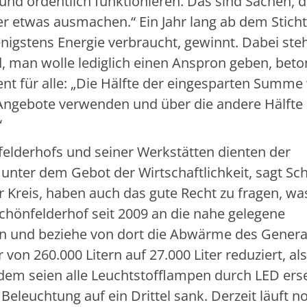
 und ordentlich funktionieren. Das sind Sachen, 
er etwas ausmachen.“ Ein Jahr lang ab dem Sticht
enigstens Energie verbraucht, gewinnt. Dabei ste
 man wolle lediglich einen Anspron geben, beto
nt für alle: „Die Hälfte der eingesparten Summe
e Angebote verwenden und über die andere Hälfte
“
lderhofs und seiner Werkstätten dienten der
ter dem Gebot der Wirtschaftlichkeit, sagt Sch
Kreis, haben auch das gute Recht zu fragen, wa
chönfelderhof seit 2009 an die nahe gelegene
n und beziehe von dort die Abwärme des Genera
von 260.000 Litern auf 27.000 Liter reduziert, a
udem seien alle Leuchtstofflampen durch LED erse
leuchtung auf ein Drittel sank. Derzeit läuft n