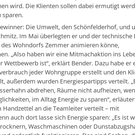
en wird. Die Klienten sollen dabei ermutigt werd
u sparen.
 Gewinner: Die Umwelt, den Schönfelderhof, und 
hmitz. Im Mai überlegten er und der technische L
r des Wohndorfs Zemmer animieren könne,
en. „Also haben wir eine Mitmachaktion ins Leb
er Wettbewerb ist“, erklärt Bender. Dazu habe er 
verbrauch jeder Wohngruppe erstellt und den Kl
lt, außerdem wurden Energiespartipps verteilt. 
asserhahn abdrehen, Räume nicht aufheizen, wen
glichkeiten, im Alltag Energie zu sparen“, erläuter
Handzettel an die Teamleiter verteilt – mit
n auch dort lasse sich Energie sparen: „Es ist wi
e Trocknern, Waschmaschinen oder Dunstabzugs