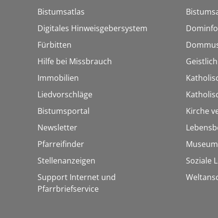
Bistumsatlas
Bistumsa
Digitales Hinweisgebersystem
Dominfo
Fürbitten
Dommus
Hilfe bei Missbrauch
Geistlic
Immobilien
Katholis
Liedvorschläge
Katholi
Bistumsportal
Kirche v
Newsletter
Lebensb
Pfarreifinder
Museum
Stellenanzeigen
Soziale 
Support Internet und
Weltans
Pfarrbriefservice