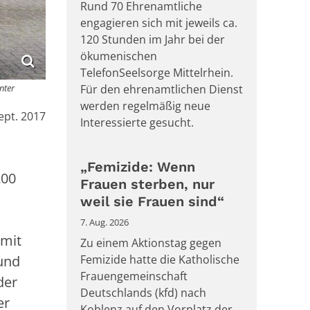
Rund 70 Ehrenamtliche
engagieren sich mit jeweils ca.
120 Stunden im Jahr bei der
ökumenischen
TelefonSeelsorge Mittelrhein.
nter
Für den ehrenamtlichen Dienst
werden regelmäßig neue
:
Sept. 2017
Interessierte gesucht.
„Femizide: Wenn
200
Frauen sterben, nur
weil sie Frauen sind“
7. Aug. 2026
 mit
Zu einem Aktionstag gegen
und
Femizide hatte die Katholische
Frauengemeinschaft
der
Deutschlands (kfd) nach
er
Koblenz auf den Vorplatz der