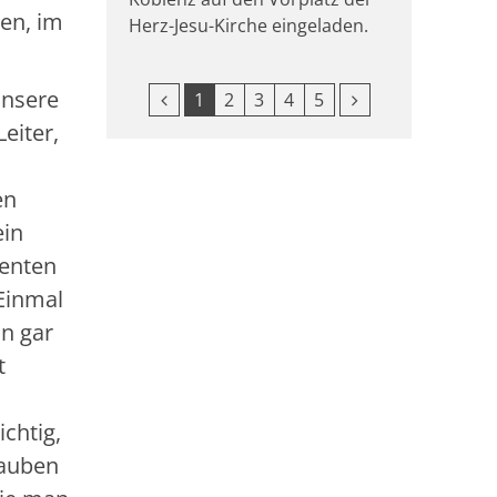
en, im
Herz-Jesu-Kirche eingeladen.
unsere
Vorherige Seite
Nächste Seite
1
2
3
4
5
eiter,
en
ein
ienten
„Einmal
n gar
t
chtig,
hauben