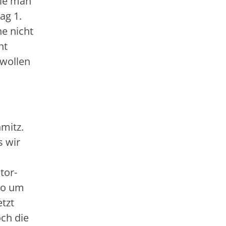
die man
ag 1.
he nicht
nt
 wollen
mitz.
s wir
tor-
lso um
tzt
och die