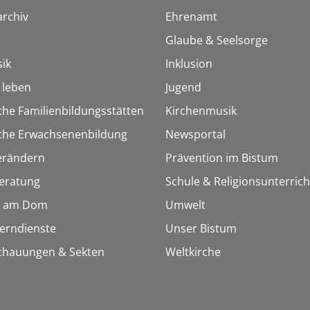
rchiv
Ehrenamt
Glaube & Seelsorge
ik
Inklusion
h leben
Jugend
che Familienbildungsstätten
Kirchenmusik
sche Erwachsenenbildung
Newsportal
erändern
Prävention im Bistum
eratung
Schule & Religionsunterrich
 am Dom
Umwelt
Lerndienste
Unser Bistum
chauungen & Sekten
Weltkirche