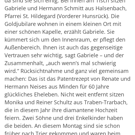
da sind sie sich einig. Bei ihnen am Tisch sitzen
Gabriele und Hermann Schmitt aus Halsenbach,
Pfarrei St. Hildegard (Vorderer Hunsrück). Die
Goldjubilare wohnen in einem kleinen Ort mit
einer schönen Kapelle, erzählt Gabriele. Sie
kümmert sich um den Innenraum, er pflegt den
Außenbereich. Ihnen ist auch das gegenseitige
Vertrauen sehr wichtig, sagt Gabriele – und der
Zusammenhalt, „auch wenn’s mal schwierig
wird.“ Rücksichtnahme und ganz viel gemeinsam
machen: Das ist das Patentrezept von Renate und
Hermann Neises aus Minden für 60 Jahre
glückliches Eheleben. Nicht weit entfernt sitzen
Monika und Reiner Schultz aus Traben-Trarbach,
die in diesem Jahr ihre diamantene Hochzeit
feiern. Zwei Söhne und drei Enkelkinder haben
die beiden. An diesem Montag sind sie schon
früher nach Trier gekommen und waren beim