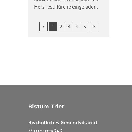
Herz-Jesu-Kirche eingeladen.
Vorherige Seite
Nächste Seite
1
2
3
4
5
Bistum Trier
Bischöfliches Generalvikariat
Mustorstraße 2