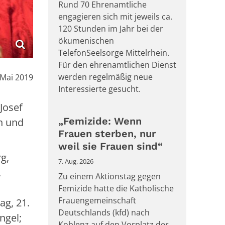
Rund 70 Ehrenamtliche
engagieren sich mit jeweils ca.
120 Stunden im Jahr bei der
ökumenischen
TelefonSeelsorge Mittelrhein.
Für den ehrenamtlichen Dienst
:
werden regelmäßig neue
 Mai 2019
Interessierte gesucht.
Josef
„Femizide: Wenn
h und
Frauen sterben, nur
weil sie Frauen sind“
rg,
7. Aug. 2026
,
Zu einem Aktionstag gegen
Femizide hatte die Katholische
Frauengemeinschaft
ag, 21.
Deutschlands (kfd) nach
ngel;
Koblenz auf den Vorplatz der