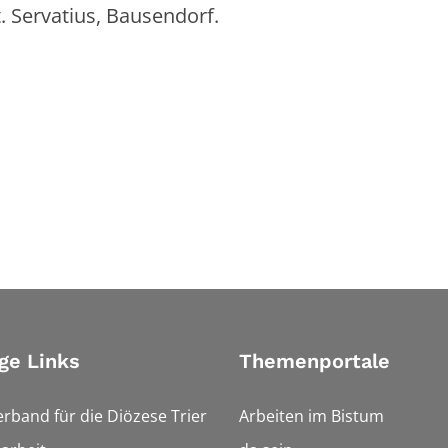
t. Servatius, Bausendorf.
ge Links
Themenportale
erband für die Diözese Trier
Arbeiten im Bistum