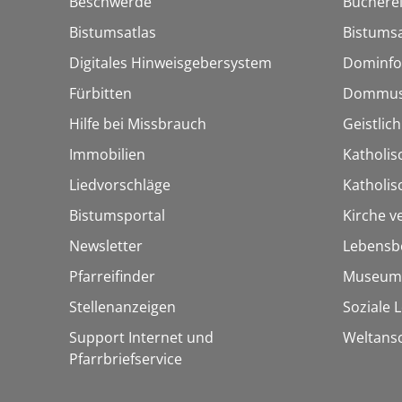
Beschwerde
Bücherei
Bistumsatlas
Bistumsa
Digitales Hinweisgebersystem
Dominfo
Fürbitten
Dommus
Hilfe bei Missbrauch
Geistlic
Immobilien
Katholis
Liedvorschläge
Katholi
Bistumsportal
Kirche v
Newsletter
Lebensb
Pfarreifinder
Museum
Stellenanzeigen
Soziale 
Support Internet und
Weltans
Pfarrbriefservice