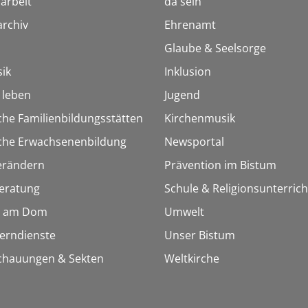
arbeit
da sein
rchiv
Ehrenamt
Glaube & Seelsorge
ik
Inklusion
h leben
Jugend
che Familienbildungsstätten
Kirchenmusik
sche Erwachsenenbildung
Newsportal
erändern
Prävention im Bistum
eratung
Schule & Religionsunterrich
 am Dom
Umwelt
Lerndienste
Unser Bistum
chauungen & Sekten
Weltkirche