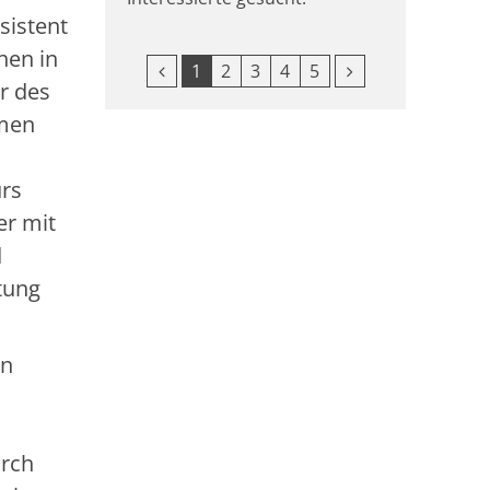
sistent
hen in
Vorherige Seite
Nächste Seite
1
2
3
4
5
er des
emen
urs
er mit
d
tung
on
urch