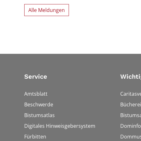
Alle Meldungen
Service
Wichti
Amtsblatt
Caritasv
Beschwerde
Bücherei
Bistumsatlas
Bistumsa
Digitales Hinweisgebersystem
Dominfo
Fürbitten
Dommus