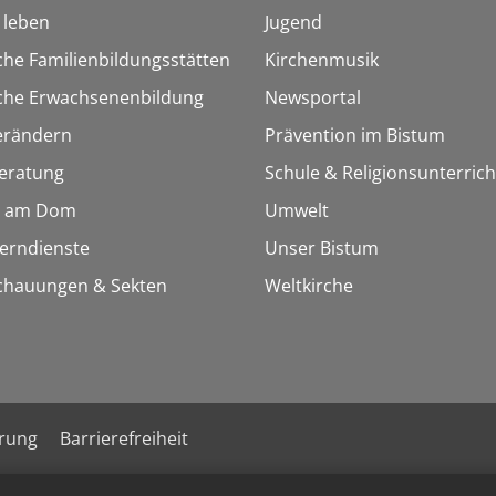
h leben
Jugend
che Familienbildungsstätten
Kirchenmusik
sche Erwachsenenbildung
Newsportal
erändern
Prävention im Bistum
eratung
Schule & Religionsunterrich
 am Dom
Umwelt
Lerndienste
Unser Bistum
chauungen & Sekten
Weltkirche
ärung
Barrierefreiheit