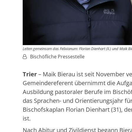
Leiten gemeinsam das Felixianum: Florian Dienhart (li.) und Maik Bie
Von:
Bischöfliche Pressestelle
Trier
– Maik Bierau ist seit November v
Gemeindereferent übernimmt die Aufgabe
Ausbildung pastoraler Berufe im Bischöfli
das Sprachen- und Orientierungsjahr f
Bischofskaplan Florian Dienhart (31), d
ist.
Nach Abitur und Zivildienst begann Bie