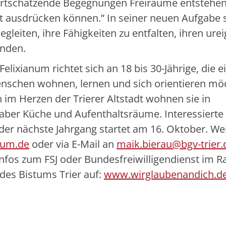
rtschätzende Begegnungen Freiräume entstehen,
t ausdrücken können.” In seiner neuen Aufgabe 
gleiten, ihre Fähigkeiten zu entfalten, ihren ure
inden.
lixianum richtet sich an 18 bis 30-Jährige, die ei
schen wohnen, lernen und sich orientieren mö
 im Herzen der Trierer Altstadt wohnen sie in
 aber Küche und Aufenthaltsräume. Interessierte
der nächste Jahrgang startet am 16. Oktober. We
num.de
oder via E-Mail an
maik.bierau@bgv-trier.
 Infos zum FSJ oder Bundesfreiwilligendienst im
 des Bistums Trier auf:
www.wirglaubenandich.d