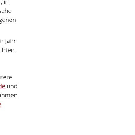
 in
sehe
igenen
n Jahr
chten,
itere
de
und
 Rahmen
e
.