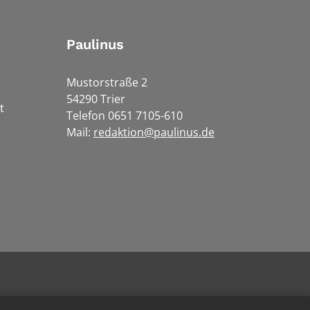
Paulinus
Mustorstraße 2
54290 Trier
t
Telefon 0651 7105-610
Mail:
redaktion@paulinus.de