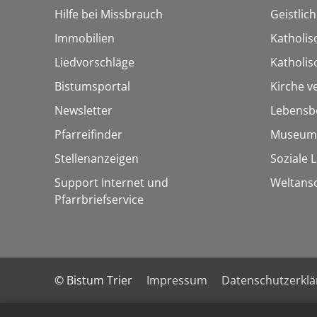
Hilfe bei Missbrauch
Geistlic
Immobilien
Katholis
Liedvorschläge
Katholi
Bistumsportal
Kirche v
Newsletter
Lebensb
Pfarreifinder
Museum
Stellenanzeigen
Soziale 
Support Internet und
Weltans
Pfarrbriefservice
© Bistum Trier
Impressum
Datenschutzerkl