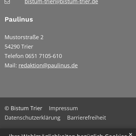
bistum-trier@bistum-trier.de
Paulinus
Mustorstraße 2
54290 Trier
Telefon 0651 7105-610
Mail:
redaktion@paulinus.de
© Bistum Trier
Impressum
Datenschutzerklärung
Barrierefreiheit
✕