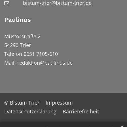
bistum-trier@bistum-trier.de
Paulinus
Mustorstraße 2
54290 Trier
Telefon 0651 7105-610
Mail:
redaktion@paulinus.de
© Bistum Trier
Impressum
Datenschutzerklärung
Barrierefreiheit