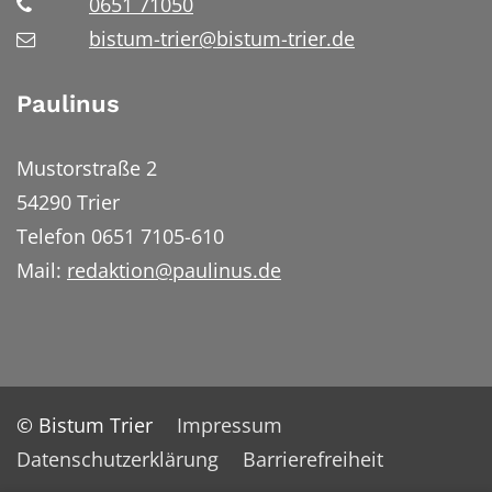
0651 71050
bistum-trier@bistum-trier.de
Paulinus
Mustorstraße 2
54290 Trier
Telefon 0651 7105-610
Mail:
redaktion@paulinus.de
© Bistum Trier
Impressum
Datenschutzerklärung
Barrierefreiheit