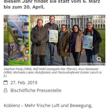
diesem Jahr findet sie statt vom 6. März
bis zum 20. April.
© Julia Fröder/Bistum Trier
Stephan Pauly (VRM), Rolf Stahl (evangelischer Pfarrer), Arzu Neinavaei
(VRM), Michaela Lukas (Autofasten) und Pastoralreferent Günter Leisch (v.
li.)
Datum:
27. Feb. 2019
Von:
Bischöfliche Pressestelle
Koblenz – Mehr frische Luft und Bewegung,