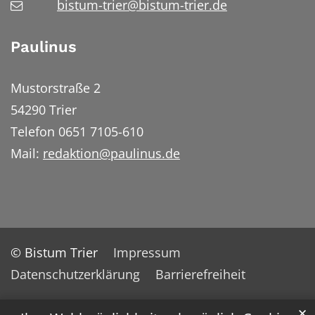
bistum-trier@bistum-trier.de
Paulinus
Mustorstraße 2
54290 Trier
Telefon 0651 7105-610
Mail:
redaktion@paulinus.de
© Bistum Trier
Impressum
Datenschutzerklärung
Barrierefreiheit
✕