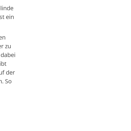
elinde
st ein
ren
er zu
 dabei
ibt
uf der
n. So