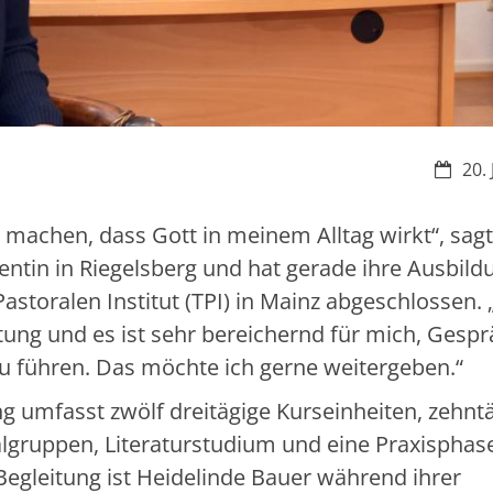
Datum
20.
t machen, dass Gott in meinem Alltag wirkt“, sagt
entin in Riegelsberg und hat gerade ihre Ausbild
astoralen Institut (TPI) in Mainz abgeschlossen. 
eitung und es ist sehr bereichernd für mich, Gesp
 führen. Das möchte ich gerne weitergeben.“
ng umfasst zwölf dreitägige Kurseinheiten, zehnt
nalgruppen, Literaturstudium und eine Praxispha
 Begleitung ist Heidelinde Bauer während ihrer