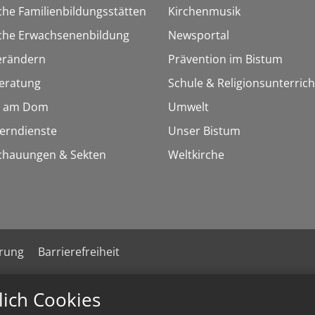
che Familienbildungsstätten
Kirchenmusik
sche Erwachsenenbildung
Newsportal
erändern
Prävention im Bistum
eratung
Schule & Religionsunterrich
 am Dom
Umwelt
Lerndienste
Unser Bistum
chauungen & Sekten
Weltkirche
ärung
Barrierefreiheit
lich Cookies