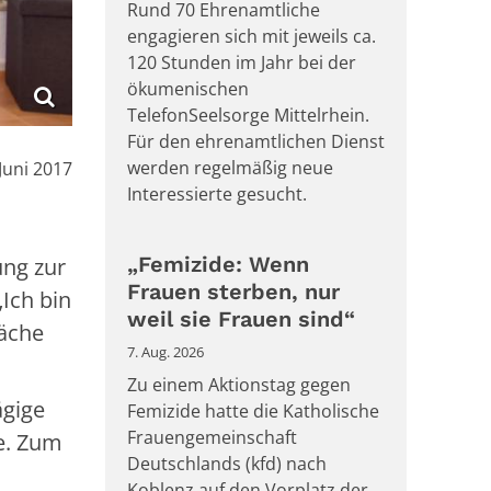
Rund 70 Ehrenamtliche
engagieren sich mit jeweils ca.
120 Stunden im Jahr bei der
ökumenischen
TelefonSeelsorge Mittelrhein.
Für den ehrenamtlichen Dienst
:
werden regelmäßig neue
 Juni 2017
Interessierte gesucht.
„Femizide: Wenn
ung zur
Frauen sterben, nur
„Ich bin
weil sie Frauen sind“
räche
7. Aug. 2026
Zu einem Aktionstag gegen
ägige
Femizide hatte die Katholische
Frauengemeinschaft
se. Zum
Deutschlands (kfd) nach
Koblenz auf den Vorplatz der