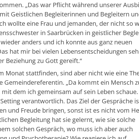
ommen. „Das war Pflicht während unserer Ausbi
e mit Geistlichen Begleiterinnen und Begleitern u
h wollte eine Frau und jemanden, der nicht so w
densschwester in Saarbrücken in geistlicher Begle
 wieder anders und ich konnte aus ganz neuen
as hat mir bei vielen Lebensentscheidungen seh
er Beziehung zu Gott gereift.“
m Monat stattfinden, sind aber nicht wie eine Th
ie Gemeindereferentin. „Da kommt ein Mensch z
und mit dem ich gemeinsam auf sein Leben schaue.
 Setting verantwortlich. Das Ziel der Gespräche ist
en und Freude bringen, sonst ist es nicht vom He
tlichen Begleitung hat sie gelernt, wie sie solche
einem solchen Gespräch, wo muss ich aber auch
ng und Psychotherapie? Wie reagiere ich auf