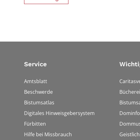
Service
Wichti
Amtsblatt
Caritasv
Beschwerde
Bücherei
Bistumsatlas
Bistumsa
Digitales Hinweisgebersystem
Dominfo
Fürbitten
Dommus
Hilfe bei Missbrauch
Geistlic