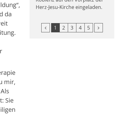
ldung“,
Herz-Jesu-Kirche eingeladen.
nd da
eit
Vorherige Seite
Nächste Seite
1
2
3
4
5
itung.
r
erapie
u mir,
 Als
: Sie
iligen