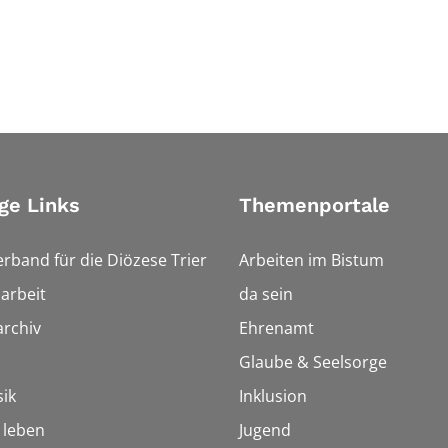
ge Links
Themenportale
erband für die Diözese Trier
Arbeiten im Bistum
arbeit
da sein
rchiv
Ehrenamt
Glaube & Seelsorge
ik
Inklusion
h leben
Jugend