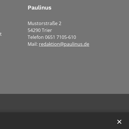
Paulinus
Mustorstraße 2
54290 Trier
t
Telefon 0651 7105-610
Mail:
redaktion@paulinus.de
✕