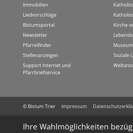
Immobilien
Katholis
Liedvorschläge
Katholi
Bistumsportal
Kirche v
Newsletter
Lebensb
Pfarreifinder
Museum
Stellenanzeigen
Soziale 
Support Internet und
Weltans
Pfarrbriefservice
© Bistum Trier
Impressum
Datenschutzerkl
Ihre Wahlmöglichkeiten bezüg