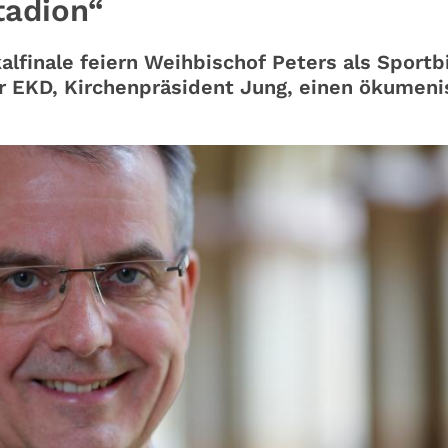
tadion“
alfinale feiern Weihbischof Peters als Sportb
r EKD, Kirchenpräsident Jung, einen ökumen