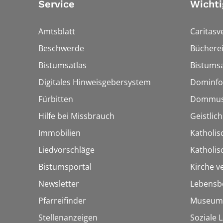
Service
Wichti
Amtsblatt
Caritasv
Beschwerde
Bücherei
Bistumsatlas
Bistumsa
Digitales Hinweisgebersystem
Dominfo
Fürbitten
Dommus
Hilfe bei Missbrauch
Geistlic
Immobilien
Katholis
Liedvorschläge
Katholi
Bistumsportal
Kirche v
Newsletter
Lebensb
Pfarreifinder
Museum
Stellenanzeigen
Soziale 