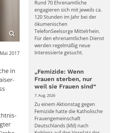
Rund 70 Ehrenamtliche
engagieren sich mit jeweils ca.
120 Stunden im Jahr bei der
ökumenischen
TelefonSeelsorge Mittelrhein.
Für den ehrenamtlichen Dienst
werden regelmäßig neue
Interessierte gesucht.
:
 Mai 2017
che in
„Femizide: Wenn
Frauen sterben, nur
iser-
weil sie Frauen sind“
ss
7. Aug. 2026
Zu einem Aktionstag gegen
Femizide hatte die Katholische
htnis-
Frauengemeinschaft
agter
Deutschlands (kfd) nach
Koblenz auf den Vorplatz der