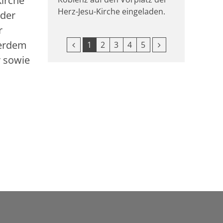
Kirche
Herz-Jesu-Kirche eingeladen.
 der
r
ßerdem
Vorherige Seite
Nächste Seite
1
2
3
4
5
r sowie