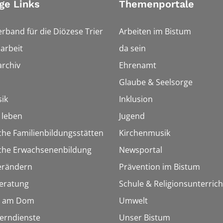
ge Links
Themenportale
erband für die Diözese Trier
Arbeiten im Bistum
arbeit
da sein
rchiv
Ehrenamt
Glaube & Seelsorge
ik
Inklusion
h leben
Jugend
che Familienbildungsstätten
Kirchenmusik
sche Erwachsenenbildung
Newsportal
erändern
Prävention im Bistum
eratung
Schule & Religionsunterrich
 am Dom
Umwelt
Lerndienste
Unser Bistum