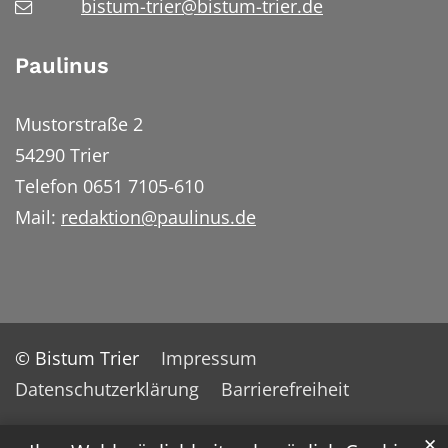
bistum-trier@bistum-trier.de
Paulinus
Mustorstraße 2
54290 Trier
Telefon 0651 7105-610
Mail:
redaktion@paulinus.de
© Bistum Trier
Impressum
Datenschutzerklärung
Barrierefreiheit
✕