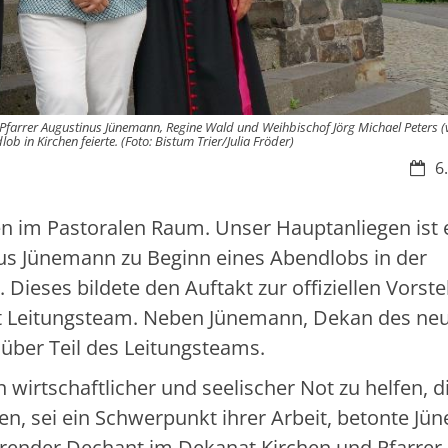
arrer Augustinus Jünemann, Regine Wald und Weihbischof Jörg Michael Peters (v. 
in Kirchen feierte. (Foto: Bistum Trier/Julia Fröder)
Datu
6
n im Pastoralen Raum. Unser Hauptanliegen ist e
nus Jünemann zu Beginn eines Abendlobs in der
. Dieses bildete den Auftakt zur offiziellen Vorste
t Leitungsteam. Neben Jünemann, Dekan des ne
ber Teil des Leitungsteams.
wirtschaftlicher und seelischer Not zu helfen, d
n, sei ein Schwerpunkt ihrer Arbeit, betonte Jü
render Dechant im Dekanat Kirchen und Pfarrer 