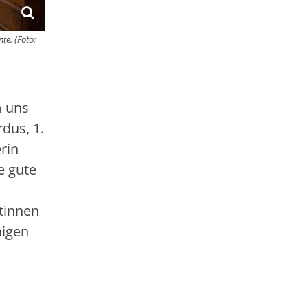
te. (Foto:
m uns
dus, 1.
rin
e gute
stinnen
nigen