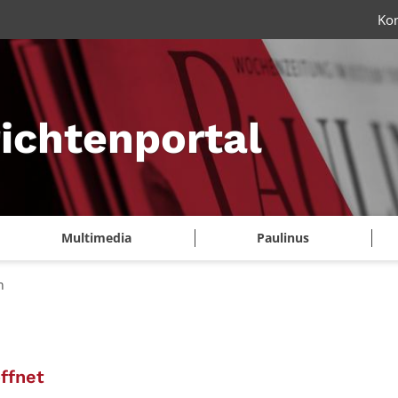
Ko
ichtenportal
Multimedia
Paulinus
n
:
öffnet