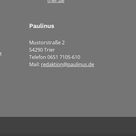
trier.de
Paulinus
Mustorstraße 2
54290 Trier
t
Telefon 0651 7105-610
Mail:
redaktion@paulinus.de