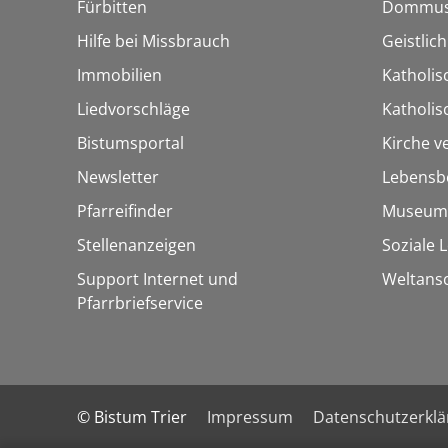
Fürbitten
Dommus
Hilfe bei Missbrauch
Geistlic
Immobilien
Katholis
Liedvorschläge
Katholi
Bistumsportal
Kirche v
Newsletter
Lebensb
Pfarreifinder
Museum
Stellenanzeigen
Soziale 
Support Internet und
Weltans
Pfarrbriefservice
© Bistum Trier
Impressum
Datenschutzerkl