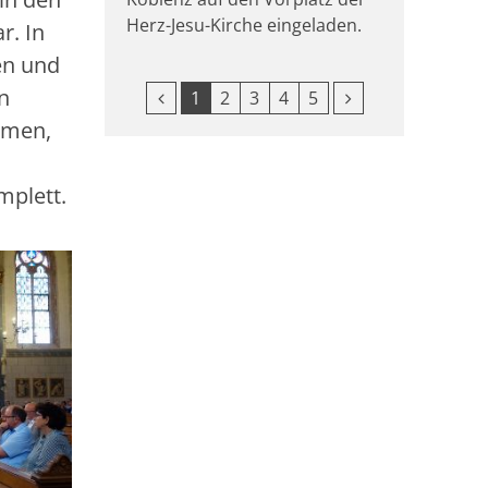
Herz-Jesu-Kirche eingeladen.
r. In
en und
n
Vorherige Seite
Nächste Seite
1
2
3
4
5
smen,
mplett.