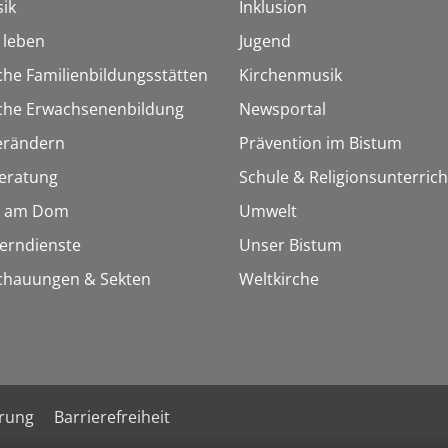
ik
Inklusion
h leben
Jugend
che Familienbildungsstätten
Kirchenmusik
sche Erwachsenenbildung
Newsportal
erändern
Prävention im Bistum
eratung
Schule & Religionsunterrich
 am Dom
Umwelt
Lerndienste
Unser Bistum
chauungen & Sekten
Weltkirche
ärung
Barrierefreiheit