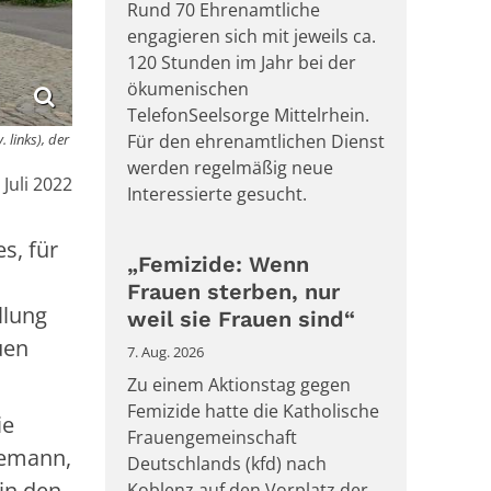
Rund 70 Ehrenamtliche
engagieren sich mit jeweils ca.
120 Stunden im Jahr bei der
ökumenischen
TelefonSeelsorge Mittelrhein.
links), der
Für den ehrenamtlichen Dienst
werden regelmäßig neue
m:
. Juli 2022
Interessierte gesucht.
s, für
„Femizide: Wenn
Frauen sterben, nur
llung
weil sie Frauen sind“
uen
7. Aug. 2026
Zu einem Aktionstag gegen
Femizide hatte die Katholische
ie
Frauengemeinschaft
nemann,
Deutschlands (kfd) nach
in den
Koblenz auf den Vorplatz der