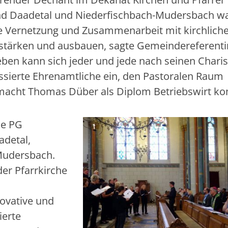
und Daadetal und Niederfischbach-Mudersbach wa
Vernetzung und Zusammenarbeit mit kirchlich
 stärken und ausbauen, sagte Gemeindereferenti
ben kann sich jeder und jede nach seinen Chari
ressierte Ehrenamtliche ein, den Pastoralen Raum
o macht Thomas Düber als Diplom Betriebswirt ko
ie PG
adetal,
Mudersbach.
der Pfarrkirche
ovative und
ierte