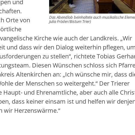
ppen und
chaften.
Das Abendlob beinhaltete auch musikalische Elemen
ch Orte von
Julia Fröder/Bistum Trier)
örtliche
evangelische Kirche wie auch der Landkreis. „Wir
 und dass wir den Dialog weiterhin pflegen, u
forderungen zu stellen“, richtete Tobias Gerhar
itungsteam. Diesen Wünschen schloss sich Pfarre
kreis Altenkirchen an: „Ich wünsche mir, dass di
hle der Menschen so weitergeht.“ Der Trierer
e Haupt- und Ehrenamtliche, aber auch alle Chri
ben, dass keiner einsam ist und helfen wir denje
ken wir Herzenswärme.“