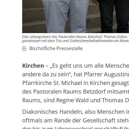
Das Leitungsteam des Pastoralen Raums Betzdorf: Thomas Düber, Pf
gemeinsam mit dem Trio und Gottesdienstteilnehmenden ein Abendlob 
Von:
Bischöfliche Pressestelle
Kirchen
– „Es geht uns um alle Mensche
andere da zu sein“, hat Pfarrer Augusti
Pfarrkirche St. Michael in Kirchen gesagt
des Pastoralen Raums Betzdorf mitsam
Raums, sind Regine Wald und Thomas Dü
Diakonisches Handeln, also Menschen in 
oftmals am Rande der Gesellschaft stehe
der bis zum Jahreswechsel geschäftsfüh