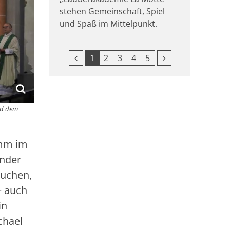
stehen Gemeinschaft, Spiel
und Spaß im Mittelpunkt.
Vorherige Seite
Nächste Seite
1
2
3
4
5
nd dem
amm im
inder
auchen,
– auch
in
chael