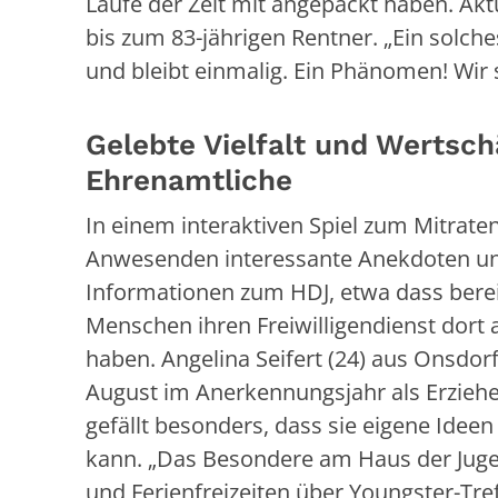
Laufe der Zeit mit angepackt haben. Aktu
bis zum 83-jährigen Rentner. „Ein solch
und bleibt einmalig. Ein Phänomen! Wir si
Gelebte Vielfalt und Wertsch
Ehrenamtliche
In einem interaktiven Spiel zum Mitrate
Anwesenden interessante Anekdoten u
Informationen zum HDJ, etwa dass berei
Menschen ihren Freiwilligendienst dort 
haben. Angelina Seifert (24) aus Onsdorf 
August im Anerkennungsjahr als Erzieher
gefällt besonders, dass sie eigene Ideen
kann. „Das Besondere am Haus der Jugend 
und Ferienfreizeiten über Youngster-Tref