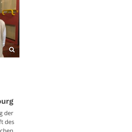
burg
g der
ft des
schen