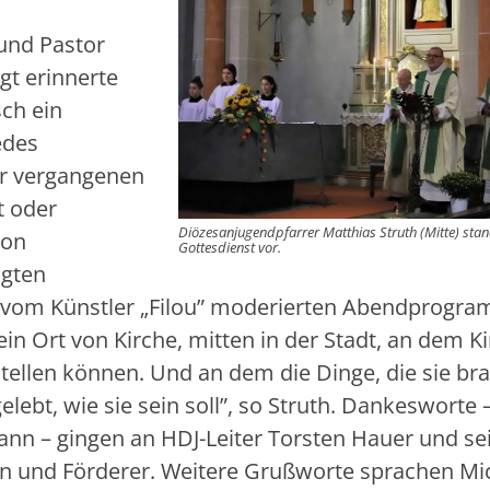
und Pastor
gt erinnerte
ch ein
edes
er vergangenen
t oder
Diözesanjugendpfarrer Matthias Struth (Mitte) sta
von
Gottesdienst vor.
ägten
m vom Künstler „Filou” moderierten Abendprogr
ein Ort von Kirche, mitten in der Stadt, an dem K
tellen können. Und an dem die Dinge, die sie br
lebt, wie sie sein soll”, so Struth. Dankesworte 
n – gingen an HDJ-Leiter Torsten Hauer und se
en und Förderer. Weitere Grußworte sprachen Mi