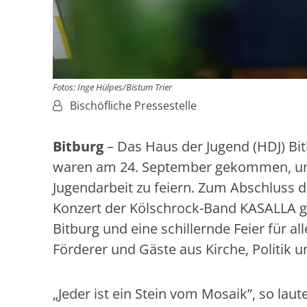
Fotos: Inge Hülpes/Bistum Trier
Von:
Bischöfliche Pressestelle
Bitburg
– Das Haus der Jugend (HDJ) Bi
waren am 24. September gekommen, um 
Jugendarbeit zu feiern. Zum Abschluss 
Konzert der Kölschrock-Band KASALLA ga
Bitburg und eine schillernde Feier für a
Förderer und Gäste aus Kirche, Politik u
„Jeder ist ein Stein vom Mosaik”, so lau