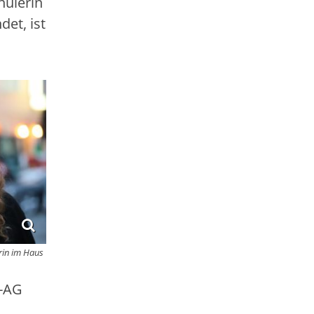
hülerin
et, ist
erin im Haus
k-AG