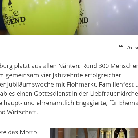
Datum:
26. S
tburg platzt aus allen Nähten: Rund 300 Mensche
gemeinsam vier Jahrzehnte erfolgreicher
der Jubiläumswoche mit Flohmarkt, Familienfest 
b es einen Gottesdienst in der Liebfrauenkirche
lle haupt- und ehrenamtlich Engagierte, für Ehema
nd Wirtschaft.
tete das Motto