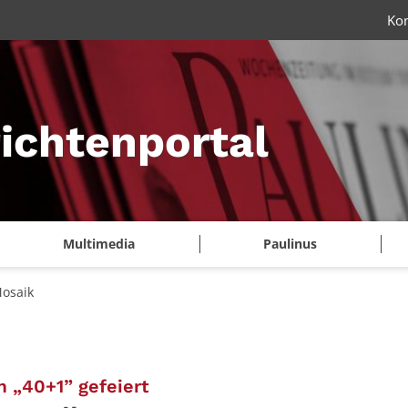
Ko
ichtenportal
Multimedia
Paulinus
Mosaik
:
 „40+1” gefeiert