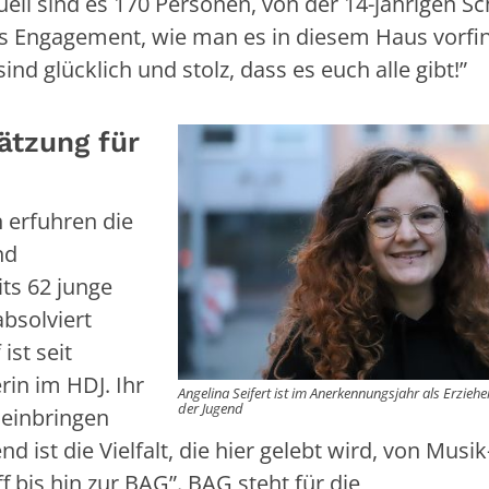
ell sind es 170 Personen, von der 14-jährigen Sc
es Engagement, wie man es in diesem Haus vorfind
nd glücklich und stolz, dass es euch alle gibt!”
ätzung für
n erfuhren die
nd
ts 62 junge
absolviert
ist seit
in im HDJ. Ihr
Angelina Seifert ist im Anerkennungsjahr als Erzieh
der Jugend
 einbringen
ist die Vielfalt, die hier gelebt wird, von Musi
f bis hin zur BAG”. BAG steht für die