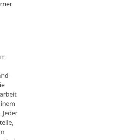
erner
um
and-
ie
arbeit
einem
„Jeder
elle,
im