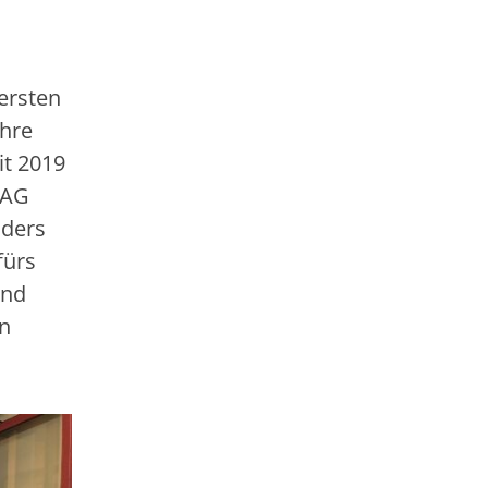
 ersten
ihre
it 2019
BAG
nders
fürs
ind
in