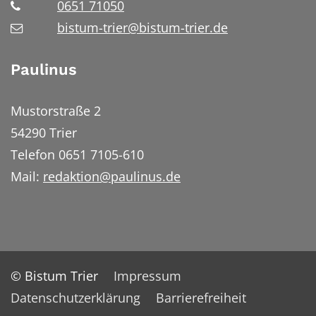
0651 71050
bistum-trier@bistum-trier.de
Paulinus
Mustorstraße 2
54290 Trier
Telefon 0651 7105-610
Mail:
redaktion@paulinus.de
© Bistum Trier
Impressum
Datenschutzerklärung
Barrierefreiheit