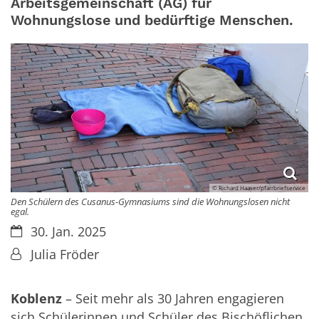
Arbeitsgemeinschaft (AG) für
Wohnungslose und bedürftige Menschen.
© Richard Haaser/pfarrbriefservice
Den Schülern des Cusanus-Gymnasiums sind die Wohnungslosen nicht
egal.
Datum:
30. Jan. 2025
Von:
Julia Fröder
Koblenz
– Seit mehr als 30 Jahren engagieren
sich Schülerinnen und Schüler des Bischöflichen