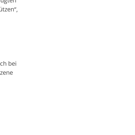
rfügten
ützen“,
ch bei
szene