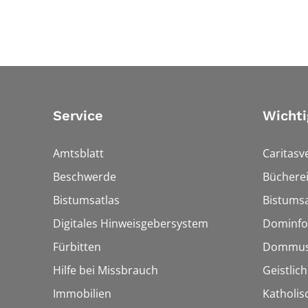
Service
Wichti
Amtsblatt
Caritasv
Beschwerde
Bücherei
Bistumsatlas
Bistumsa
Digitales Hinweisgebersystem
Dominfo
Fürbitten
Dommus
Hilfe bei Missbrauch
Geistlic
Immobilien
Katholis