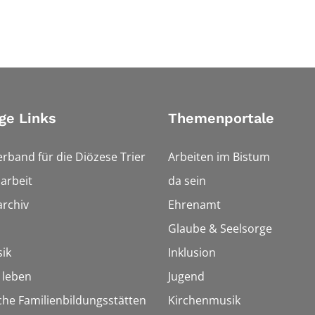
ge Links
Themenportale
erband für die Diözese Trier
Arbeiten im Bistum
arbeit
da sein
rchiv
Ehrenamt
Glaube & Seelsorge
ik
Inklusion
h leben
Jugend
che Familienbildungsstätten
Kirchenmusik