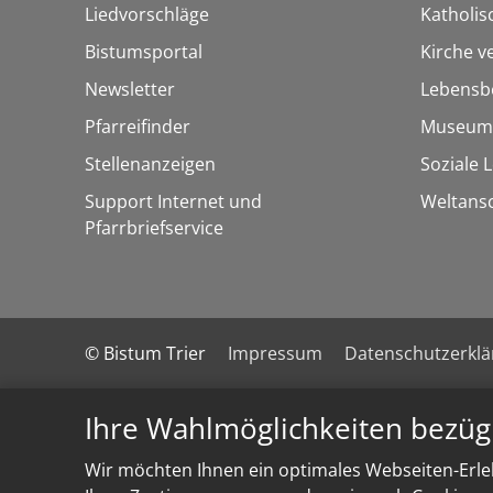
Liedvorschläge
Katholi
Bistumsportal
Kirche v
Newsletter
Lebensb
Pfarreifinder
Museum
Stellenanzeigen
Soziale 
Support Internet und
Weltans
Pfarrbriefservice
© Bistum Trier
Impressum
Datenschutzerkl
Ihre Wahlmöglichkeiten bezüg
Wir möchten Ihnen ein optimales Webseiten-Erleb