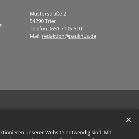
Mustorstraße 2
54290 Trier
t
Telefon 0651 7105-610
Mail:
redaktion@paulinus.de
✕
nktionieren unserer Website notwendig sind. Mit