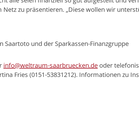
icht alle seien finanziell so gut aufgestellt und ve
Netz zu präsentieren. „Diese wollen wir unterst
on Saartoto und der Sparkassen-Finanzgruppe
er
info@weltraum-saarbruecken.de
oder telefonis
tina Fries (0151-53831212). Informationen zu In