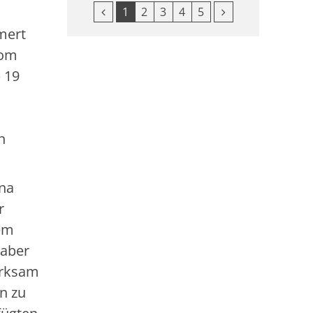
Vorherige Seite
Nächste Seite
1
2
3
4
5
mert
vom
 19
n
ina
r
em
 aber
erksam
n zu