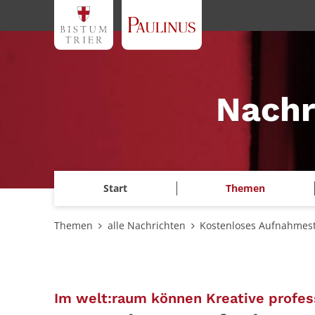
Zum Inhalt springen
Nachr
Start
Themen
Themen
alle Nachrichten
Kostenloses Aufnahmest
Im welt:raum können Kreative profes