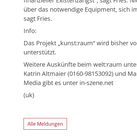
finanzieller Existenzangst“, sagt Fries. N
über das notwendige Equipment, sich im 
sagt Fries.
Info:
Das Projekt „kunst:raum“ wird bisher v
unterstützt.
Weitere Auskünfte beim welt:raum unt
Katrin Altmaier (0160-98153092) und Mar
Media gibt es unter in-szene.net
(uk)
Alle Meldungen