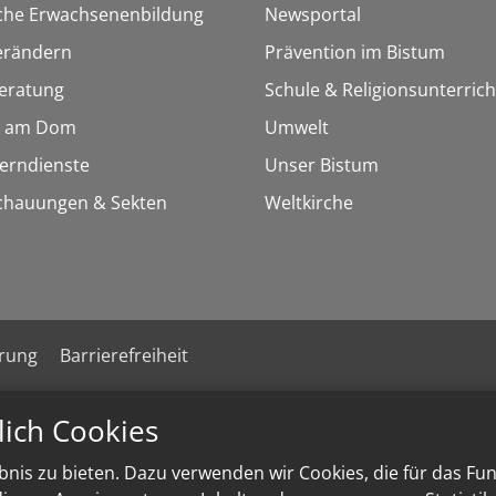
sche Erwachsenenbildung
Newsportal
erändern
Prävention im Bistum
eratung
Schule & Religionsunterrich
 am Dom
Umwelt
Lerndienste
Unser Bistum
chauungen & Sekten
Weltkirche
ärung
Barrierefreiheit
lich Cookies
nis zu bieten. Dazu verwenden wir Cookies, die für das Fu