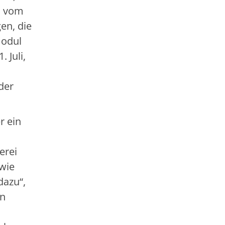
m vom
gen, die
modul
 Juli,
der
r ein
erei
owie
dazu“,
in