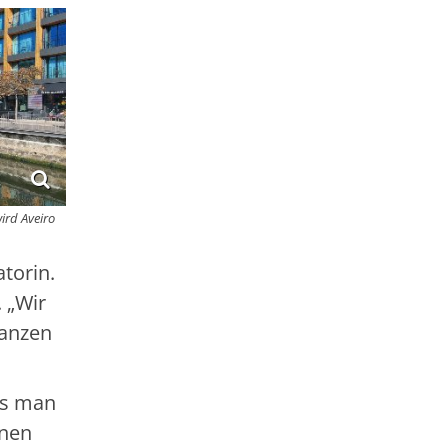
ird Aveiro
torin.
 „Wir
ganzen
ass man
enen