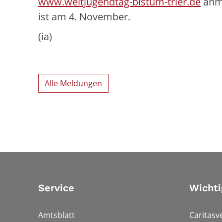
www.weltjugendtag-bistum-trier.de
anme
ist am 4. November.
(ia)
Alle Meldungen
Service
Wichti
Amtsblatt
Caritasv