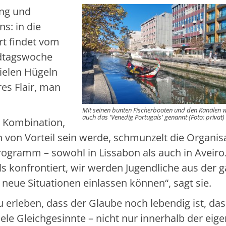
ing und
s: in die
rt findet vom
ndtagswoche
vielen Hügeln
es Flair, man
Mit seinen bunten Fischerbooten und den Kanälen w
auch das 'Venedig Portugals' genannt (Foto: privat)
e Kombination,
 von Vorteil sein werde, schmunzelt die Organisa
ogramm – sowohl in Lissabon als auch in Aveiro.
ls konfrontiert, wir werden Jugendliche aus der 
e neue Situationen einlassen können“, sagt sie.
zu erleben, dass der Glaube noch lebendig ist, d
viele Gleichgesinnte – nicht nur innerhalb der eig