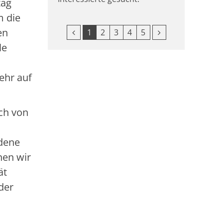
tag
m die
en
Vorherige Seite
Nächste Seite
1
2
3
4
5
le
ehr auf
ich von
edene
nen wir
ät
der