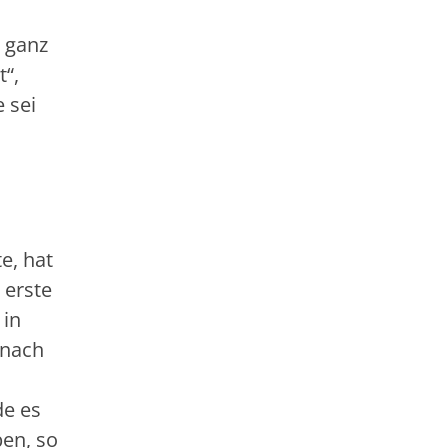
e ganz
t“,
 sei
e, hat
 erste
 in
 nach
de es
ben, so