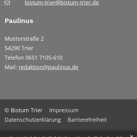
bistum-trier@bistum-trier.de
Paulinus
Mustorstraße 2
54290 Trier
Telefon 0651 7105-610
Mail:
redaktion@paulinus.de
© Bistum Trier
Impressum
Datenschutzerklärung
Barrierefreiheit
✕