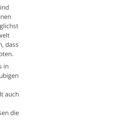
sind
nnen
glichst
welt
n, dass
bten.
 in
äubigen
lt auch
sen die