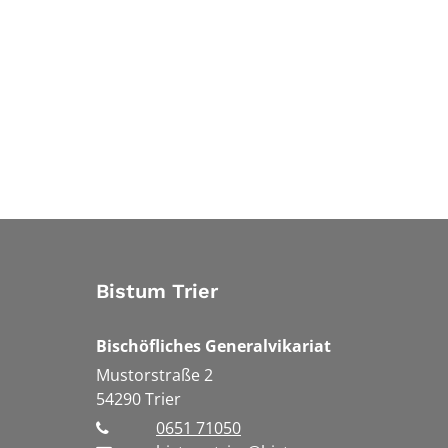
Bistum Trier
Bischöfliches Generalvikariat
Mustorstraße 2
54290
Trier
0651 71050