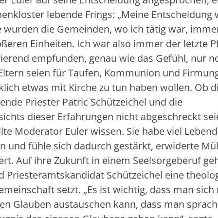
nenkloster lebende Frings: „Meine Entscheidung 
re wurden die Gemeinden, wo ich tätig war, imme
ßeren Einheiten. Ich war also immer der letzte P
vierend empfunden, genau wie das Gefühl, nur n
e Eltern seien für Taufen, Kommunion und Firmun
lich etwas mit Kirche zu tun haben wollen. Ob d
nde Priester Patric Schützeichel und die
sichts dieser Erfahrungen nicht abgeschreckt sei
llte Moderator Euler wissen. Sie habe viel Lebend
n und fühle sich dadurch gestärkt, erwiderte Müll
rt. Auf ihre Zukunft in einem Seelsorgeberuf geh
nd Priesteramtskandidat Schützeichel eine theolo
meinschaft setzt. „Es ist wichtig, dass man sich
nen Glauben austauschen kann, dass man sprach