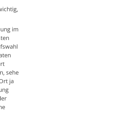
ichtig,
dung im
sten
ufswahl
daten
rt
n, sehe
Ort ja
dung
der
ne