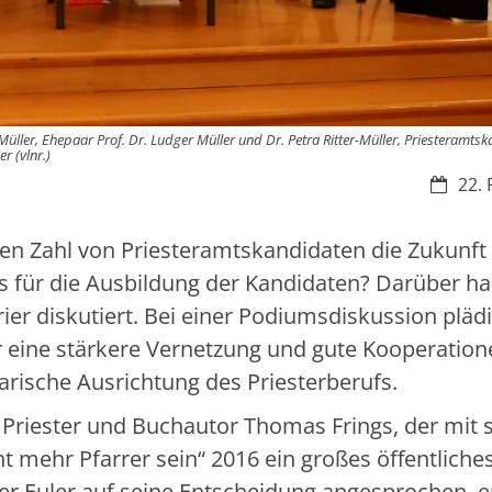
üller, Ehepaar Prof. Dr. Ludger Müller und Dr. Petra Ritter-Müller, Priesteramts
r (vlnr.)
Datum:
22. 
en Zahl von Priesteramtskandidaten die Zukunft
s für die Ausbildung der Kandidaten? Darüber h
ier diskutiert. Bei einer Podiumsdiskussion pläd
 eine stärkere Vernetzung und gute Kooperation
arische Ausrichtung des Priesterberufs.
Priester und Buchautor Thomas Frings, der mit
t mehr Pfarrer sein“ 2016 ein großes öffentliche
er Euler auf seine Entscheidung angesprochen, e