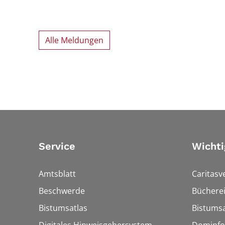
Alle Meldungen
Service
Wichti
Amtsblatt
Caritasv
Beschwerde
Bücherei
Bistumsatlas
Bistumsa
Digitales Hinweisgebersystem
Dominfo