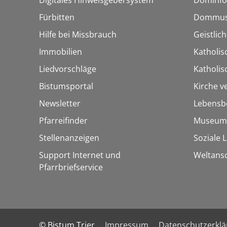
Fürbitten
Dommus
Hilfe bei Missbrauch
Geistlic
Immobilien
Katholis
Liedvorschläge
Katholi
Bistumsportal
Kirche v
Newsletter
Lebensb
Pfarreifinder
Museum
Stellenanzeigen
Soziale 
Support Internet und
Weltans
Pfarrbriefservice
© Bistum Trier
Impressum
Datenschutzerkl