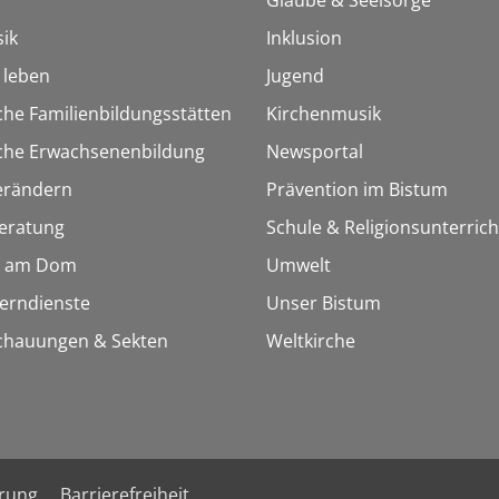
ik
Inklusion
h leben
Jugend
che Familienbildungsstätten
Kirchenmusik
sche Erwachsenenbildung
Newsportal
erändern
Prävention im Bistum
eratung
Schule & Religionsunterrich
 am Dom
Umwelt
Lerndienste
Unser Bistum
chauungen & Sekten
Weltkirche
ärung
Barrierefreiheit