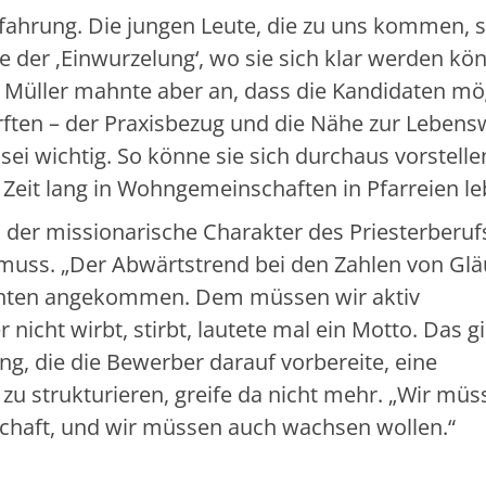
rfahrung. Die jungen Leute, die zu uns kommen, 
se der ‚Einwurzelung‘, wo sie sich klar werden kö
n Müller mahnte aber an, dass die Kandidaten mö
ürften – der Praxisbezug und die Nähe zur Lebens
ei wichtig. So könne sie sich durchaus vorstelle
Zeit lang in Wohngemeinschaften in Pfarreien le
 der missionarische Charakter des Priesterberufs
 muss. „Der Abwärtstrend bei den Zahlen von Gl
t unten angekommen. Dem müssen wir aktiv
nicht wirbt, stirbt, lautete mal ein Motto. Das gi
ung, die die Bewerber darauf vorbereite, eine
zu strukturieren, greife da nicht mehr. „Wir müs
schaft, und wir müssen auch wachsen wollen.“