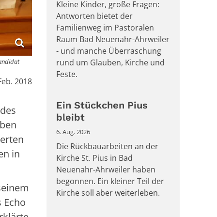
Kleine Kinder, große Fragen:
Antworten bietet der
Familienweg im Pastoralen
Raum Bad Neuenahr-Ahrweiler
- und manche Überraschung
kandidat
rund um Glauben, Kirche und
Feste.
Feb. 2018
Ein Stückchen Pius
 des
bleibt
aben
6. Aug. 2026
ierten
Die Rückbauarbeiten an der
en in
Kirche St. Pius in Bad
Neuenahr-Ahrweiler haben
begonnen. Ein kleiner Teil der
 seinem
Kirche soll aber weiterleben.
s Echo
rklärte