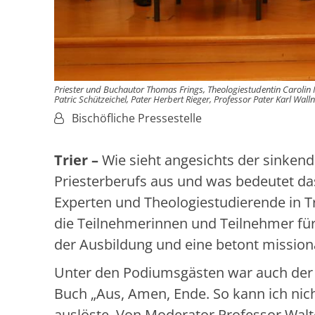
Priester und Buchautor Thomas Frings, Theologiestudentin Carolin M
Patric Schützeichel, Pater Herbert Rieger, Professor Pater Karl Wallne
Von:
Bischöfliche Pressestelle
Trier –
Wie sieht angesichts der sinkend
Priesterberufs aus und was bedeutet da
Experten und Theologiestudierende in Tr
die Teilnehmerinnen und Teilnehmer für
der Ausbildung und eine betont mission
Unter den Podiumsgästen war auch der 
Buch „Aus, Amen, Ende. So kann ich nich
auslöste. Von Moderator Professor Walt