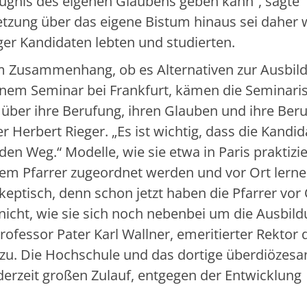
ugnis des eigenen Glaubens geben kann“, sagte
tzung über das eigene Bistum hinaus sei daher w
er Kandidaten lebten und studierten.
em Zusammenhang, ob es Alternativen zur Ausbil
inem Seminar bei Frankfurt, kämen die Seminari
über ihre Berufung, ihren Glauben und ihre Ber
 Herbert Rieger. „Es ist wichtig, dass die Kandi
den Weg.“ Modelle, wie sie etwa in Paris praktizie
em Pfarrer zugeordnet werden und vor Ort lerne
skeptisch, denn schon jetzt haben die Pfarrer vor 
icht, wie sie sich noch nebenbei um die Ausbil
fessor Pater Karl Wallner, emeritierter Rektor 
 zu. Die Hochschule und das dortige überdiözesa
erzeit großen Zulauf, entgegen der Entwicklung