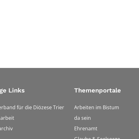
ge Links
Themenportale
erband für die Diözese Trier
Arbeiten im Bistum
arbeit
da sein
rchiv
Ehrenamt
Glaube & Seelsorge