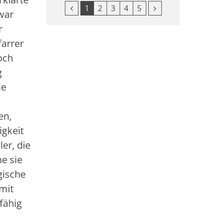
Vorherige Seite
Nächste Seite
1
2
3
4
5
war
r
farrer
och
g
ie
en,
igkeit
er, die
e sie
gische
 mit
fähig