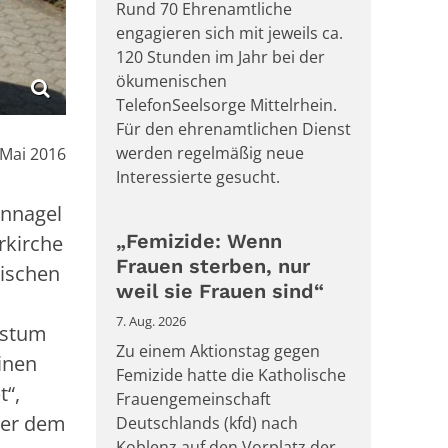
Rund 70 Ehrenamtliche
engagieren sich mit jeweils ca.
120 Stunden im Jahr bei der
ökumenischen
TelefonSeelsorge Mittelrhein.
Für den ehrenamtlichen Dienst
:
werden regelmäßig neue
 Mai 2016
Interessierte gesucht.
nnnagel
„Femizide: Wenn
rkirche
Frauen sterben, nur
rischen
weil sie Frauen sind“
7. Aug. 2026
istum
Zu einem Aktionstag gegen
inen
Femizide hatte die Katholische
t“,
Frauengemeinschaft
nter dem
Deutschlands (kfd) nach
Koblenz auf den Vorplatz der