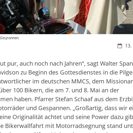
d Gespannen.
Datum
13.
ut pur, auch noch nach Jahren“, sagt Walter Spa
avidson zu Beginn des Gottesdienstes in die Pilge
antwortlicher im deutschen MMCS, dem Missiona
über 100 Bikern, die am 7. und 8. Mai an der
mmen haben. Pfarrer Stefan Schaaf aus dem Erzb
otorräder und Gespannen. „Großartig, dass wir e
ine Originalität achtet und seine Power dazu gib
 Die Bikerwallfahrt mit Motorradsegnung stand u