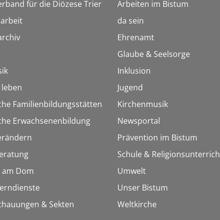
erband für die Diözese Trier
Arbeiten im Bistum
arbeit
da sein
rchiv
Ehrenamt
Glaube & Seelsorge
ik
Inklusion
h leben
Jugend
che Familienbildungsstätten
Kirchenmusik
sche Erwachsenenbildung
Newsportal
erändern
Prävention im Bistum
eratung
Schule & Religionsunterrich
 am Dom
Umwelt
Lerndienste
Unser Bistum
chauungen & Sekten
Weltkirche