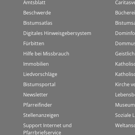
Amtsblatt
Caritasv
Beschwerde
Bücherei
Bistumsatlas
Bistumsa
Digitales Hinweisgebersystem
Dominfo
Fürbitten
Dommus
Hilfe bei Missbrauch
Geistlic
Immobilien
Katholis
Liedvorschläge
Katholi
Bistumsportal
Kirche v
Newsletter
Lebensb
Pfarreifinder
Museum
Stellenanzeigen
Soziale 
Support Internet und
Weltans
Pfarrbriefservice