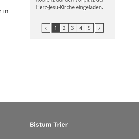
Herz-Jesu-Kirche eingeladen.
 in
Vorherige Seite
Nächste Seite
1
2
3
4
5
Bistum Trier