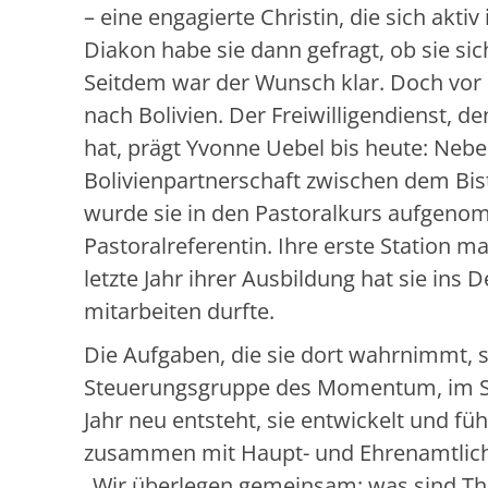
– eine engagierte Christin, die sich akti
Diakon habe sie dann gefragt, ob sie sic
Seitdem war der Wunsch klar. Doch vor d
nach Bolivien. Der Freiwilligendienst, d
hat, prägt Yvonne Uebel bis heute: Neben
Bolivienpartnerschaft zwischen dem Bis
wurde sie in den Pastoralkurs aufgenom
Pastoralreferentin. Ihre erste Station m
letzte Jahr ihrer Ausbildung hat sie i
mitarbeiten durfte.
Die Aufgaben, die sie dort wahrnimmt, sind
Steuerungsgruppe des Momentum, im Se
Jahr neu entsteht, sie entwickelt und fü
zusammen mit Haupt- und Ehrenamtlic
„Wir überlegen gemeinsam: was sind T