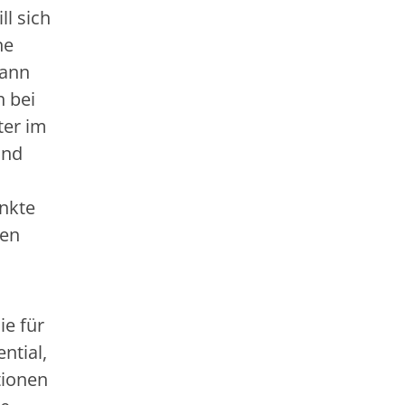
l sich
ne
dann
h bei
ter im
und
unkte
den
ie für
ntial,
tionen