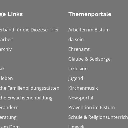
ge Links
Themenportale
erband für die Diözese Trier
Arbeiten im Bistum
arbeit
da sein
rchiv
Ehrenamt
Glaube & Seelsorge
ik
Inklusion
h leben
Jugend
che Familienbildungsstätten
Kirchenmusik
sche Erwachsenenbildung
Newsportal
erändern
Prävention im Bistum
eratung
Schule & Religionsunterrich
 am Dom
Umwelt