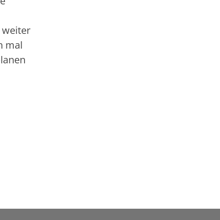
ie
 weiter
h mal
planen