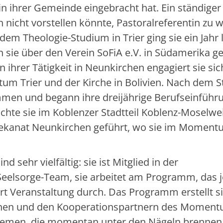
v in ihrer Gemeinde eingebracht hat. Ein ständiger
h nicht vorstellen könnte, Pastoralreferentin zu 
em Theologie-Studium in Trier ging sie ein Jahr 
en sie über den Verein SoFiA e.V. in Südamerika 
 ihrer Tätigkeit in Neunkirchen engagiert sie sic
tum Trier und der Kirche in Bolivien. Nach dem 
men und begann ihre dreijährige Berufseinführu
achte sie im Koblenzer Stadtteil Koblenz-Moselwe
ns Dekanat Neunkirchen geführt, wo sie im Momen
 sehr vielfältig: sie ist Mitglied in der
elsorge-Team, sie arbeitet am Programm, das 
hrt Veranstaltung durch. Das Programm erstellt s
hen und den Kooperationspartnern des Moment
hemen, die momentan unter den Nägeln brennen