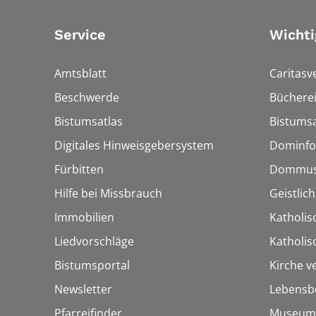
Service
Wichti
Amtsblatt
Caritasv
Beschwerde
Bücherei
Bistumsatlas
Bistumsa
Digitales Hinweisgebersystem
Dominfo
Fürbitten
Dommus
Hilfe bei Missbrauch
Geistlic
Immobilien
Katholis
Liedvorschläge
Katholi
Bistumsportal
Kirche v
Newsletter
Lebensb
Pfarreifinder
Museum