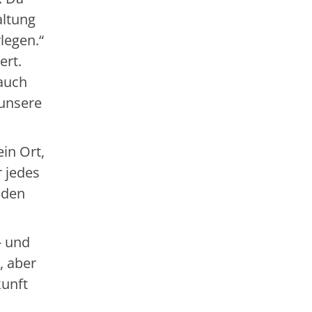
altung
legen.“
ert.
auch
 unsere
in Ort,
 jedes
nden
- und
, aber
kunft