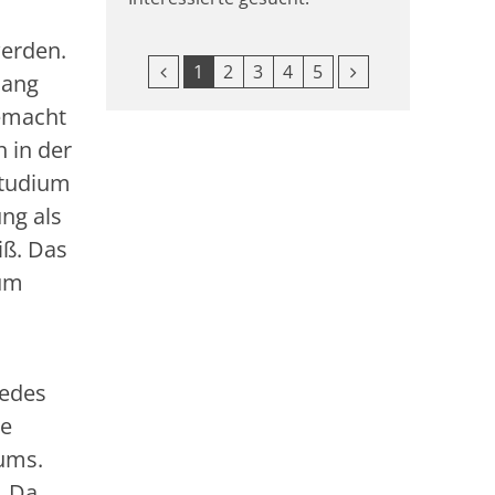
werden.
Vorherige Seite
Nächste Seite
1
2
3
4
5
lang
gemacht
h in der
Studium
ng als
iß. Das
tum
jedes
ie
ums.
. Da