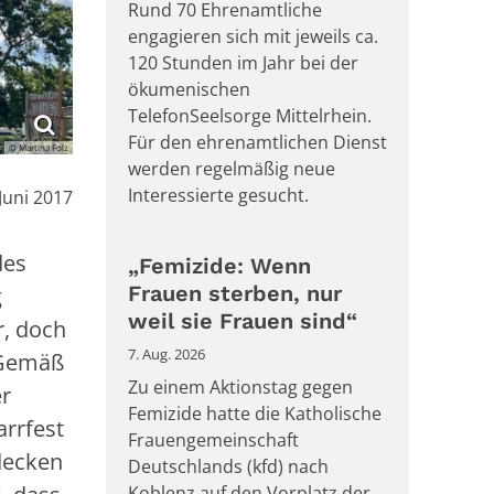
Rund 70 Ehrenamtliche
engagieren sich mit jeweils ca.
120 Stunden im Jahr bei der
ökumenischen
TelefonSeelsorge Mittelrhein.
Für den ehrenamtlichen Dienst
© Martina Folz
werden regelmäßig neue
Interessierte gesucht.
:
 Juni 2017
des
„Femizide: Wenn
Frauen sterben, nur
g
weil sie Frauen sind“
r, doch
7. Aug. 2026
 „Gemäß
Zu einem Aktionstag gegen
er
Femizide hatte die Katholische
arrfest
Frauengemeinschaft
hdecken
Deutschlands (kfd) nach
Koblenz auf den Vorplatz der