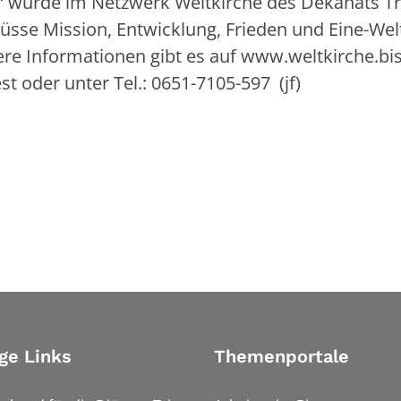
st“ wurde im Netzwerk Weltkirche des Dekanats Tr
e Mission, Entwicklung, Frieden und Eine-Wel
ere Informationen gibt es auf www.weltkirche.bi
st oder unter Tel.: 0651-7105-597 (jf)
ge Links
Themenportale