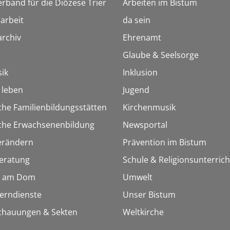
erband für die Diözese Trier
Arbeiten im Bistum
arbeit
da sein
rchiv
Ehrenamt
Glaube & Seelsorge
ik
Inklusion
h leben
Jugend
che Familienbildungsstätten
Kirchenmusik
sche Erwachsenenbildung
Newsportal
erändern
Prävention im Bistum
eratung
Schule & Religionsunterrich
 am Dom
Umwelt
Lerndienste
Unser Bistum
chauungen & Sekten
Weltkirche