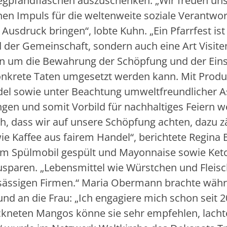
gpfandflaschen auszuschenken. „Wir freuen uns
nen Impuls für die weltenweite soziale Verantwo
sdruck bringen“, lobte Kuhn. „Ein Pfarrfest ist 
 der Gemeinschaft, sondern auch eine Art Visite
en um die Bewahrung der Schöpfung und der Eins
nkrete Taten umgesetzt werden kann. Mit Prod
del sowie unter Beachtung umweltfreundlicher 
ngen und somit Vorbild für nachhaltiges Feiern w
h, dass wir auf unsere Schöpfung achten, dazu z
e Kaffee aus fairem Handel“, berichtete Regina 
nem Spülmobil gespült und Mayonnaise sowie Ket
sparen. „Lebensmittel wie Würstchen und Fleis
sässigen Firmen.“ Maria Obermann brachte wäh
nd an die Frau: „Ich engagiere mich schon seit 2
ockneten Mangos könne sie sehr empfehlen, lacht