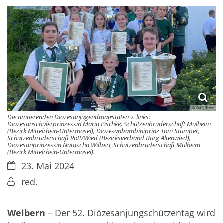
© BdSJ Trier
Die amtierenden Diözesanjugendmajestäten v. links:
Diözesanschülerprinzessin Maria Pischke, Schützenbruderschaft Mülheim
(Bezirk Mittelrhein-Untermosel), Diözesanbambiniprinz Tom Stümper,
Schützenbruderschaft Rott/Wied (Bezirksverband Burg Altenwied),
Diözesanprinzessin Natascha Wilbert, Schützenbruderschaft Mülheim
(Bezirk Mittelrhein-Untermosel).
Datum:
23. Mai 2024
Von:
red.
Weibern
– Der 52. Diözesanjungschützentag wird