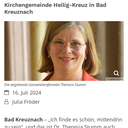
Kirchengemeinde Heilig-Kreuz in Bad
Kreuznach
© Sarah Schött
Die angehende Gemeindereferentin Theresia Stumm
Datum:
16. Juli 2024
Von:
Julia Fröder
Bad Kreuznach
– „Ich finde es schön, mittendrin
zu sein“, und das ist Dr. Theresia Stumm auch.