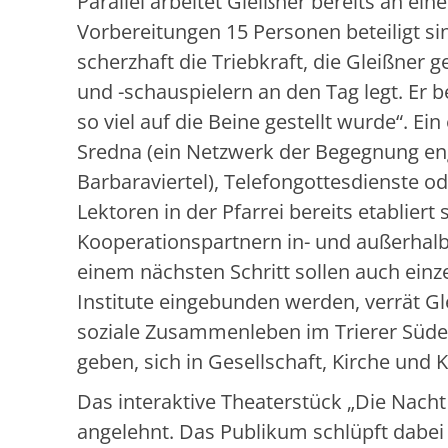
Parallel arbeitet Gleißner bereits an e
Vorbereitungen 15 Personen beteiligt si
scherzhaft die Triebkraft, die Gleißner
und -schauspielern an den Tag legt. Er be
so viel auf die Beine gestellt wurde“. E
Sredna (ein Netzwerk der Begegnung eng
Barbaraviertel), Telefongottesdienste od
Lektoren in der Pfarrei bereits etablier
Kooperationspartnern in- und außerhalb 
einem nächsten Schritt sollen auch einz
Institute eingebunden werden, verrät G
soziale Zusammenleben im Trierer Süde
geben, sich in Gesellschaft, Kirche und 
Das interaktive Theaterstück „Die Nacht
angelehnt. Das Publikum schlüpft dabei i