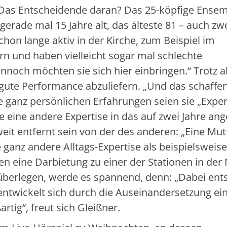
Das Entscheidende daran? Das 25-köpfige Ensemb
gerade mal 15 Jahre alt, das älteste 81 – auch zw
chon lange aktiv in der Kirche, zum Beispiel im
rn und haben vielleicht sogar mal schlechte
noch möchten sie sich hier einbringen.“ Trotz al
gute Performance abzuliefern. „Und das schaffen
e ganz persönlichen Erfahrungen seien sie „Expe
ge eine andere Expertise in das auf zwei Jahre ang
weit entfernt sein von der des anderen: „Eine Mutt
e ganz andere Alltags-Expertise als beispielsweise
n eine Darbietung zu einer der Stationen in der
 überlegen, werde es spannend, denn: „Dabei ent
entwickelt sich durch die Auseinandersetzung ei
rtig“, freut sich Gleißner.