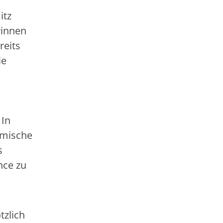
itz
rinnen
reits
ie
 In
emische
s
nce zu
tzlich