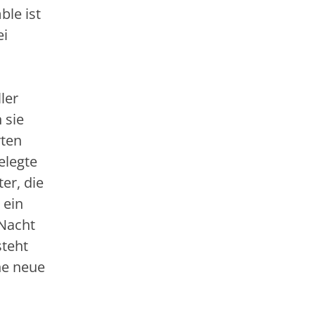
le ist
ei
ler
 sie
rten
elegte
er, die
 ein
 Nacht
steht
ne neue