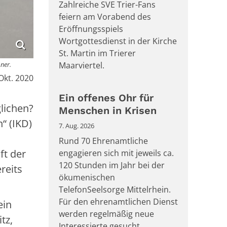
Zahlreiche SVE Trier-Fans
feiern am Vorabend des
Eröffnungsspiels
Wortgottesdienst in der Kirche
St. Martin im Trierer
ßner.
Maarviertel.
Okt. 2020
Ein offenes Ohr für
glichen?
Menschen in Krisen
n“ (IKD)
7. Aug. 2026
Rund 70 Ehrenamtliche
ft der
engagieren sich mit jeweils ca.
120 Stunden im Jahr bei der
reits
ökumenischen
TelefonSeelsorge Mittelrhein.
Für den ehrenamtlichen Dienst
ein
werden regelmäßig neue
tz,
Interessierte gesucht.