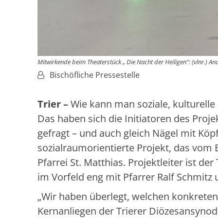
Mitwirkende beim Theaterstück „ Die Nacht der Heiligen“: (vlnr.) An
Von:
Bischöfliche Pressestelle
Trier –
Wie kann man soziale, kulturelle
Das haben sich die Initiatoren des Projek
gefragt – und auch gleich Nägel mit Köp
sozialraumorientierte Projekt, das vom B
Pfarrei St. Matthias. Projektleiter ist d
im Vorfeld eng mit Pfarrer Ralf Schmit
„Wir haben überlegt, welchen konkreten
Kernanliegen der Trierer Diözesansynode 