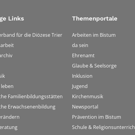
ge Links
Themenportale
erband für die Diözese Trier
Arbeiten im Bistum
arbeit
da sein
rchiv
Ehrenamt
Glaube & Seelsorge
ik
Inklusion
h leben
Jugend
che Familienbildungsstätten
Kirchenmusik
sche Erwachsenenbildung
Newsportal
erändern
Prävention im Bistum
eratung
Schule & Religionsunterrich