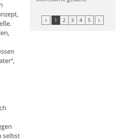
n
onzept,
Vorherige Seite
Nächste Seite
1
2
3
4
5
eße.
den,
essen
ter“,
sch
wegen
 selbst