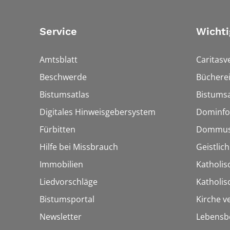
Service
Wichti
Amtsblatt
Caritasv
Beschwerde
Bücherei
Bistumsatlas
Bistumsa
Digitales Hinweisgebersystem
Dominfo
Fürbitten
Dommus
Hilfe bei Missbrauch
Geistlic
Immobilien
Katholis
Liedvorschläge
Katholi
Bistumsportal
Kirche v
Newsletter
Lebensb