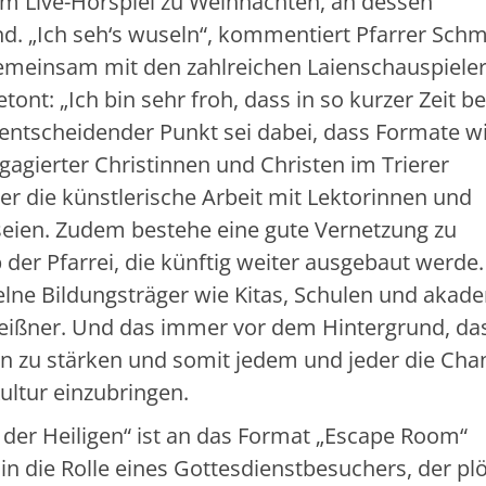
inem Live-Hörspiel zu Weihnachten, an dessen
nd. „Ich seh‘s wuseln“, kommentiert Pfarrer Schm
 gemeinsam mit den zahlreichen Laienschauspiele
tont: „Ich bin sehr froh, dass in so kurzer Zeit be
in entscheidender Punkt sei dabei, dass Formate w
agierter Christinnen und Christen im Trierer
er die künstlerische Arbeit mit Lektorinnen und
t seien. Zudem bestehe eine gute Vernetzung zu
der Pfarrei, die künftig weiter ausgebaut werde.
elne Bildungsträger wie Kitas, Schulen und akad
leißner. Und das immer vor dem Hintergrund, da
n zu stärken und somit jedem und jeder die Cha
Kultur einzubringen.
 der Heiligen“ ist an das Format „Escape Room“
n die Rolle eines Gottesdienstbesuchers, der plö