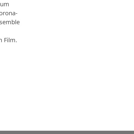
ikum
Corona-
nsemble
 Film.