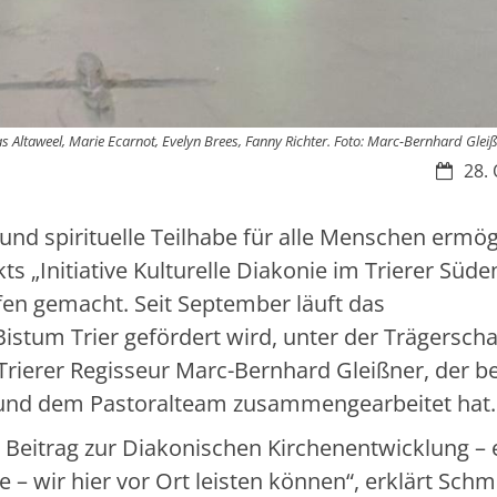
as Altaweel, Marie Ecarnot, Evelyn Brees, Fanny Richter. Foto: Marc-Bernhard Glei
Datum:
28. 
 und spirituelle Teilhabe für alle Menschen ermö
ts „Initiative Kulturelle Diakonie im Trierer Süde
fen gemacht. Seit September läuft das
istum Trier gefördert wird, unter der Trägerscha
er Trierer Regisseur Marc-Bernhard Gleißner, der be
z und dem Pastoralteam zusammengearbeitet hat.
 Beitrag zur Diakonischen Kirchenentwicklung – 
– wir hier vor Ort leisten können“, erklärt Schmi