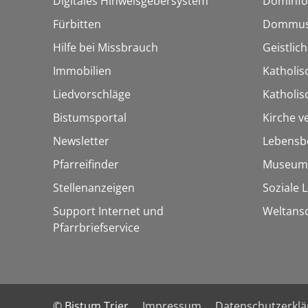
Digitales Hinweisgebersystem
Dominfo
Fürbitten
Dommus
Hilfe bei Missbrauch
Geistlic
Immobilien
Katholis
Liedvorschläge
Katholi
Bistumsportal
Kirche v
Newsletter
Lebensb
Pfarreifinder
Museum
Stellenanzeigen
Soziale 
Support Internet und
Weltans
Pfarrbriefservice
© Bistum Trier
Impressum
Datenschutzerkl