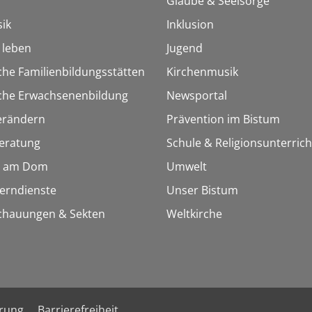
Glaube & Seelsorge
ik
Inklusion
h leben
Jugend
che Familienbildungsstätten
Kirchenmusik
sche Erwachsenenbildung
Newsportal
erändern
Prävention im Bistum
eratung
Schule & Religionsunterrich
 am Dom
Umwelt
Lerndienste
Unser Bistum
chauungen & Sekten
Weltkirche
ärung
Barrierefreiheit