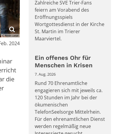
Zahlreiche SVE Trier-Fans
feiern am Vorabend des
Eröffnungsspiels
Wortgottesdienst in der Kirche
St. Martin im Trierer
© Armin Lamar
Maarviertel.
Feb. 2024
Ein offenes Ohr für
minar
Menschen in Krisen
rricht
7. Aug. 2026
r die
Rund 70 Ehrenamtliche
er
engagieren sich mit jeweils ca.
120 Stunden im Jahr bei der
ökumenischen
TelefonSeelsorge Mittelrhein.
Für den ehrenamtlichen Dienst
werden regelmäßig neue
Interessierte gesucht.