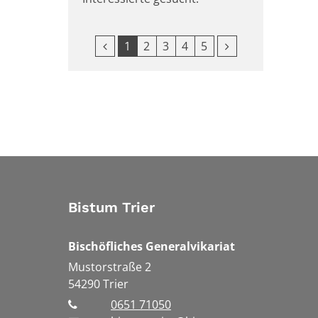
Vorherige Seite
Nächste Seite
1
2
3
4
5
Bistum Trier
Bischöfliches Generalvikariat
Mustorstraße 2
54290
Trier
0651 71050