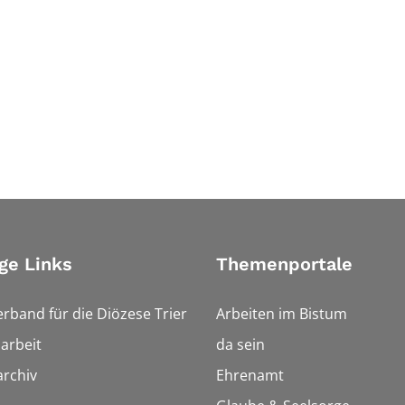
ge Links
Themenportale
erband für die Diözese Trier
Arbeiten im Bistum
arbeit
da sein
rchiv
Ehrenamt