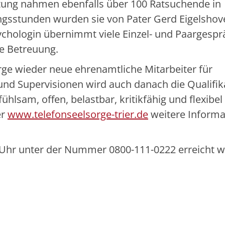
tung nahmen ebenfalls über 100 Ratsuchende in
ungsstunden wurden sie von Pater Gerd Eigelsho
ychologin übernimmt viele Einzel- und Paargespr
he Betreuung.
rge wieder neue ehrenamtliche Mitarbeiter für
 und Supervisionen wird auch danach die Qualifik
ühlsam, offen, belastbar, kritikfähig und flexibel 
er
www.telefonseelsorge-trier.de
weitere Informa
 Uhr unter der Nummer 0800-111-0222 erreicht w