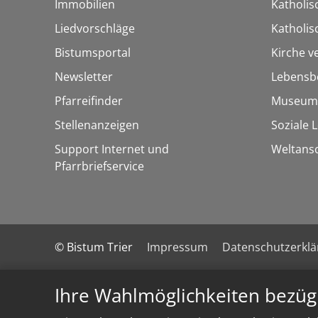
Immobilien
Katholis
Liedvorschläge
Katholi
Bistumsportal
Kirche v
Newsletter
Lebensb
Pfarreifinder
Museum
Stellenanzeigen
Soziale 
Support Internet und
Weltans
Pfarrbriefservice
© Bistum Trier
Impressum
Datenschutzerkl
Ihre Wahlmöglichkeiten bezüg