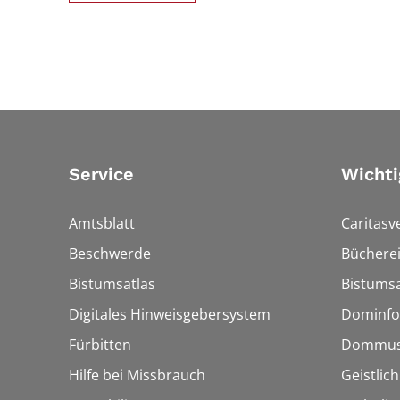
Service
Wichti
Amtsblatt
Caritasv
Beschwerde
Bücherei
Bistumsatlas
Bistumsa
Digitales Hinweisgebersystem
Dominfo
Fürbitten
Dommus
Hilfe bei Missbrauch
Geistlic