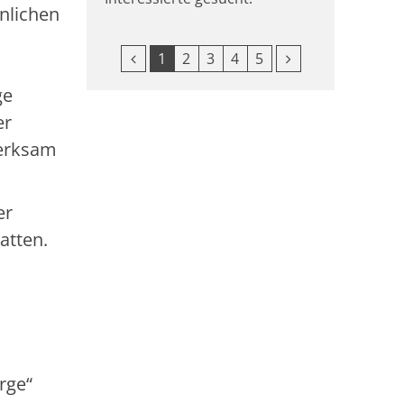
nlichen
Vorherige Seite
Nächste Seite
1
2
3
4
5
ge
er
merksam
er
atten.
rge“