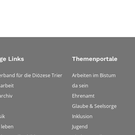
ge Links
Themenportale
erband für die Diözese Trier
Arbeiten im Bistum
arbeit
da sein
rchiv
Ehrenamt
Glaube & Seelsorge
ik
Inklusion
h leben
Jugend