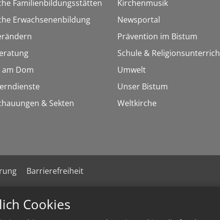
che Familienbildungsstätten
Kirchenmusik
sche Erwachsenenbildung
Newsportal
erändern
Prävention im Bistum
eratung
Schule & Religionsunterrich
 am Dom
Umwelt
Lerndienste
Unser Bistum
chauungen & Sekten
Weltkirche
ärung
Barrierefreiheit
lich Cookies