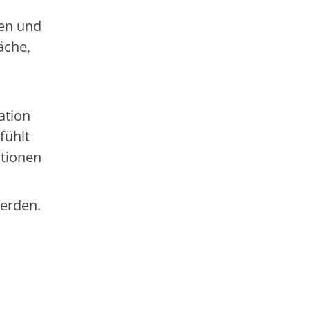
ven und
äche,
ation
fühlt
tionen
erden.