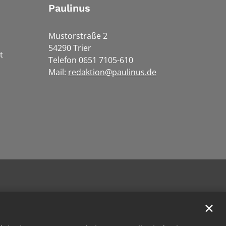
Paulinus
Mustorstraße 2
54290 Trier
t
Telefon 0651 7105-610
Mail:
redaktion@paulinus.de
✕