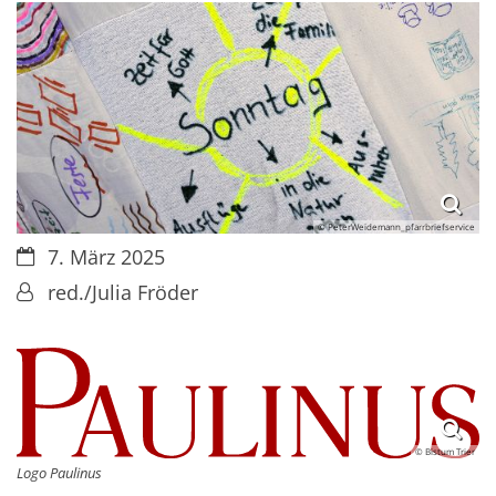
© PeterWeidemann_pfarrbriefservice
Datum:
7. März 2025
Von:
red./Julia Fröder
© Bistum Trier
Logo Paulinus