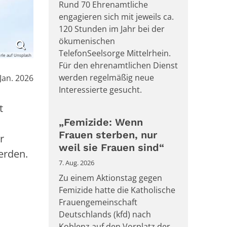
Rund 70 Ehrenamtliche
engagieren sich mit jeweils ca.
120 Stunden im Jahr bei der
ökumenischen
TelefonSeelsorge Mittelrhein.
rle auf Unsplash
Für den ehrenamtlichen Dienst
:
werden regelmäßig neue
 Jan. 2026
Interessierte gesucht.
t
„Femizide: Wenn
Frauen sterben, nur
r
weil sie Frauen sind“
erden.
7. Aug. 2026
Zu einem Aktionstag gegen
Femizide hatte die Katholische
Frauengemeinschaft
Deutschlands (kfd) nach
Koblenz auf den Vorplatz der