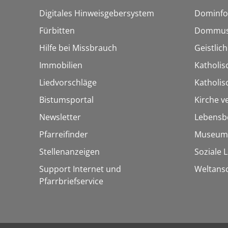
Digitales Hinweisgebersystem
Dominfo
Fürbitten
Dommus
Hilfe bei Missbrauch
Geistlic
Immobilien
Katholis
Liedvorschläge
Katholi
Bistumsportal
Kirche v
Newsletter
Lebensb
Pfarreifinder
Museum
Stellenanzeigen
Soziale 
Support Internet und
Weltans
Pfarrbriefservice