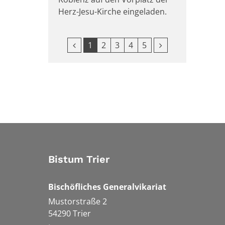
Herz-Jesu-Kirche eingeladen.
Vorherige Seite
Nächste Seite
1
2
3
4
5
Bistum Trier
Bischöfliches Generalvikariat
Mustorstraße 2
54290
Trier