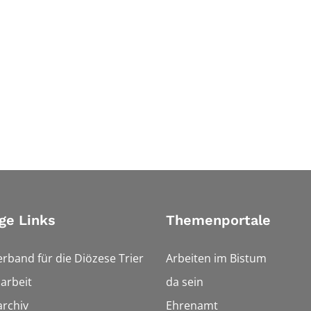
ge Links
Themenportale
erband für die Diözese Trier
Arbeiten im Bistum
arbeit
da sein
rchiv
Ehrenamt