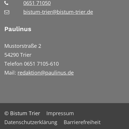
0651 71050
bistum-trier@bistum-trier.de
Paulinus
Mustorstraße 2
54290 Trier
Telefon 0651 7105-610
Mail:
redaktion@paulinus.de
© Bistum Trier
Impressum
Datenschutzerklärung
Barrierefreiheit