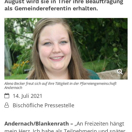
August wird sie in Trier ihre Beauftragung
als Gemeindereferentin erhalten.
Alena Becker freut sich auf ihre Tätigkeit in der Pfarreiengemeinschaft
Andernach
Datum:
14. Juli 2021
Von:
Bischöfliche Pressestelle
Andernach/Blankenrath –
„An Freizeiten hängt
mein Herz. Ich habe als Teilnehmerin und später