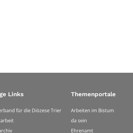
ge Links
Themenportale
erband für die Diözese Trier
Arbeiten im Bistum
arbeit
da sein
rchiv
Ehrenamt