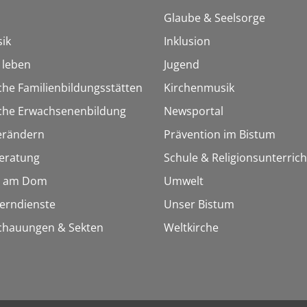
Glaube & Seelsorge
ik
Inklusion
h leben
Jugend
che Familienbildungsstätten
Kirchenmusik
sche Erwachsenenbildung
Newsportal
erändern
Prävention im Bistum
eratung
Schule & Religionsunterrich
 am Dom
Umwelt
Lerndienste
Unser Bistum
chauungen & Sekten
Weltkirche