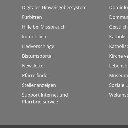
Digitales Hinweisgebersystem
Dominfo
Fürbitten
Dommus
Hilfe bei Missbrauch
Geistlic
Immobilien
Katholis
Liedvorschläge
Katholi
Bistumsportal
Kirche v
Newsletter
Lebensb
Pfarreifinder
Museum
Stellenanzeigen
Soziale 
Support Internet und
Weltans
Pfarrbriefservice