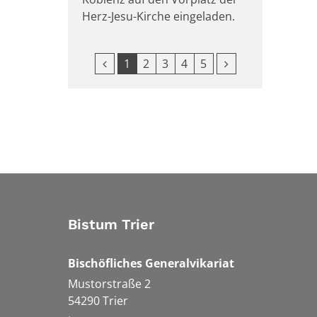
Herz-Jesu-Kirche eingeladen.
Vorherige Seite
Nächste Seite
1
2
3
4
5
Bistum Trier
Bischöfliches Generalvikariat
Mustorstraße 2
54290
Trier